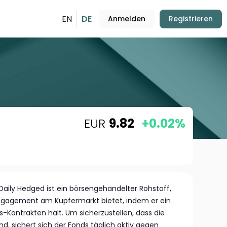
EN
DE
Anmelden
Registrieren
EUR
9.82
+0.02%
ily Hedged ist ein börsengehandelter Rohstoff,
Engagement am Kupfermarkt bietet, indem er ein
s-Kontrakten hält. Um sicherzustellen, dass die
ind, sichert sich der Fonds täglich aktiv gegen