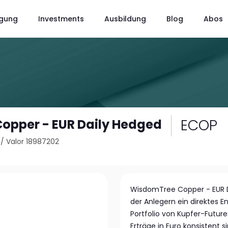
gung
Investments
Ausbildung
Blog
Abos
ECOP
opper - EUR Daily Hedged
/
Valor 18987202
WisdomTree Copper - EUR Da
der Anlegern ein direktes 
Portfolio von Kupfer-Future
Erträge in Euro konsistent s