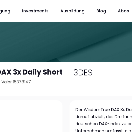
gung
Investments
Ausbildung
Blog
Abos
3DES
X 3x Daily Short
/
Valor 15378147
Der WisdomTree DAX 3x Dail
darauf abzielt, das Dreifa
deutschen DAX-Index zu er
Unternehmen umfasst, die 