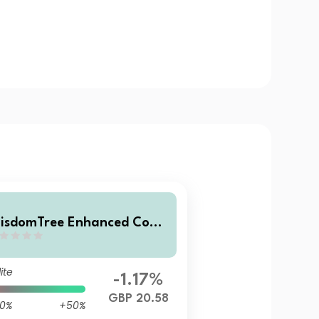
isdomTree Enhanced Com
odity Carry - GBP Daily He
ged
ite
-1.17%
GBP 20.58
0%
+50%