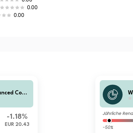
0.00
0.00
anced Com
W
UR Daily He
m
d
Jährliche Rend
-1.18%
EUR 20.43
-50%