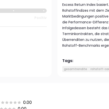
Excess Return Index basiert
Rohstoffindizes mit dem Zi
Marktbedingungen positive 
Positiv
die Performance-Differenz 
Infolgedessen besteht das 
Terminkontrakten, die str
Überrenditen zu nutzen, d
Rohstoff-Benchmarks erge
Tags:
gesamtrendite
rohstoff-car
0.00
0.00