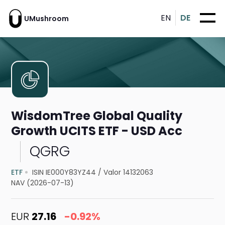
EN
DE
UMushroom
WisdomTree Global Quality
Growth UCITS ETF - USD Acc
QGRG
ETF
ISIN IE000Y83YZ44
/
Valor 14132063
NAV (2026-07-13)
EUR
27.16
-0.92%