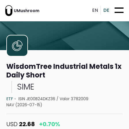
EN
DE
UMushroom
WisdomTree Industrial Metals 1x
Daily Short
SIME
ETF
ISIN JE00B24DKZ36
/
Valor 3782009
NAV (2026-07-15)
USD
22.68
+0.70%