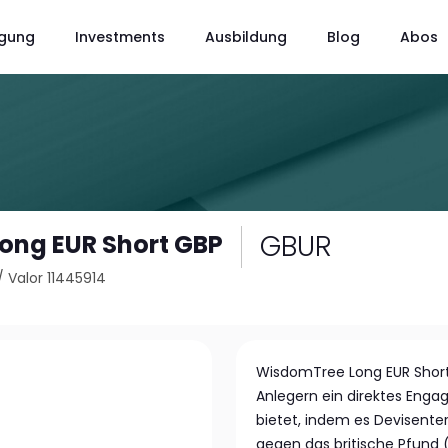
gung
Investments
Ausbildung
Blog
Abos
GBUR
ong EUR Short GBP
/
Valor 11445914
WisdomTree Long EUR Short 
Anlegern ein direktes Eng
bietet, indem es Devisente
gegen das britische Pfund 