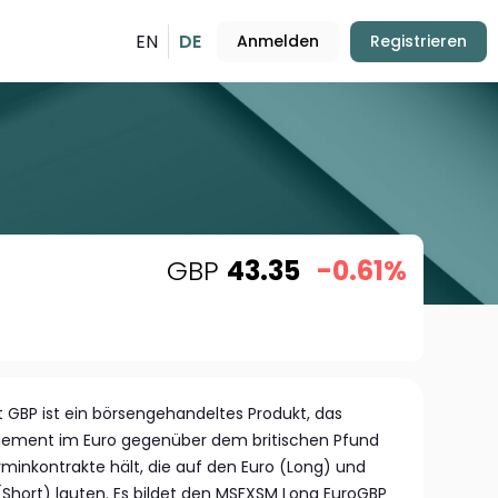
EN
DE
Anmelden
Registrieren
GBP
43.35
-0.61%
GBP ist ein börsengehandeltes Produkt, das
agement im Euro gegenüber dem britischen Pfund
rminkontrakte hält, die auf den Euro (Long) und
(Short) lauten. Es bildet den MSFXSM Long EuroGBP