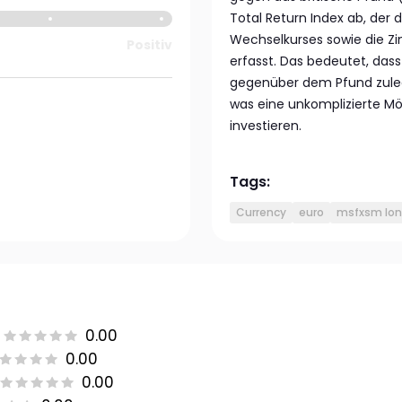
Total Return Index ab, der
Wechselkurses sowie die Z
Positiv
erfasst. Das bedeutet, das
gegenüber dem Pfund zulegt
was eine unkomplizierte Mö
investieren.
Tags:
Currency
euro
msfxsm long
0.00
0.00
0.00