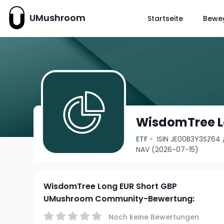
UMushroom
Startseite
Bewe
WisdomTree L
ETF
ISIN JE00B3Y3SZ64
NAV (2026-07-15)
WisdomTree Long EUR Short GBP
UMushroom Community-Bewertung:
Noch keine Bewertungen