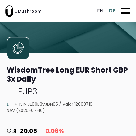
EN
DE
UMushroom
WisdomTree Long EUR Short GBP
3x Daily
EUP3
ETF
ISIN JE00B3VJDN05
/
Valor 12003716
NAV (2026-07-16)
GBP
20.05
-0.06%