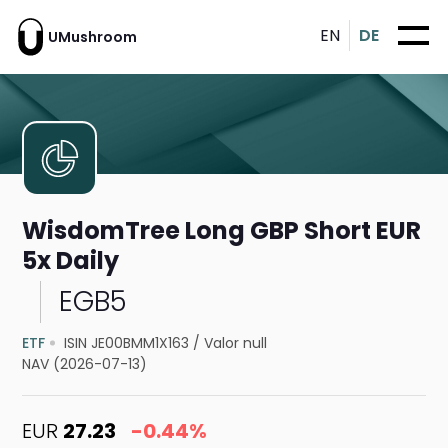
EN
DE
UMushroom
WisdomTree Long GBP Short EUR
5x Daily
EGB5
ETF
ISIN JE00BMM1X163
/
Valor null
NAV (2026-07-13)
EUR
27.23
-0.44%