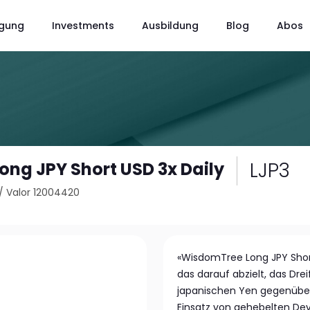
gung
Investments
Ausbildung
Blog
Abos
LJP3
ng JPY Short USD 3x Daily
/
Valor 12004420
«WisdomTree Long JPY Short
das darauf abzielt, das Dr
japanischen Yen gegenüber
Einsatz von gehebelten Dev