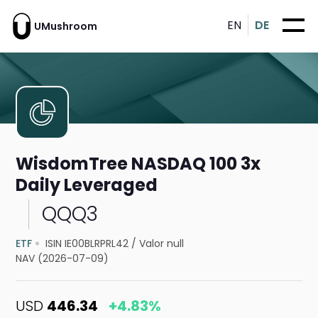
EN
DE
UMushroom
WisdomTree NASDAQ 100 3x
Daily Leveraged
QQQ3
ETF
ISIN IE00BLRPRL42
/
Valor null
NAV (2026-07-09)
USD
446.34
+4.83%