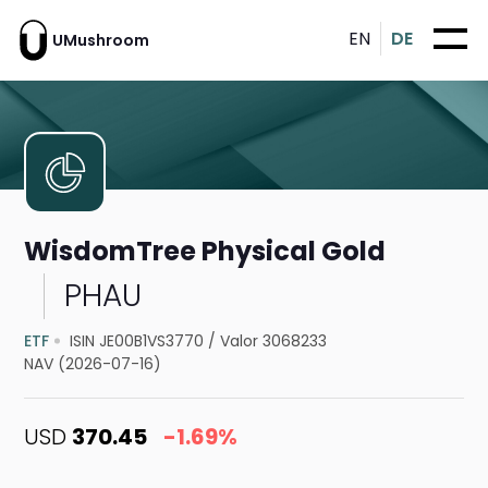
EN
DE
UMushroom
WisdomTree Physical Gold
PHAU
ETF
ISIN JE00B1VS3770
/
Valor 3068233
NAV (2026-07-16)
USD
370.45
-1.69%