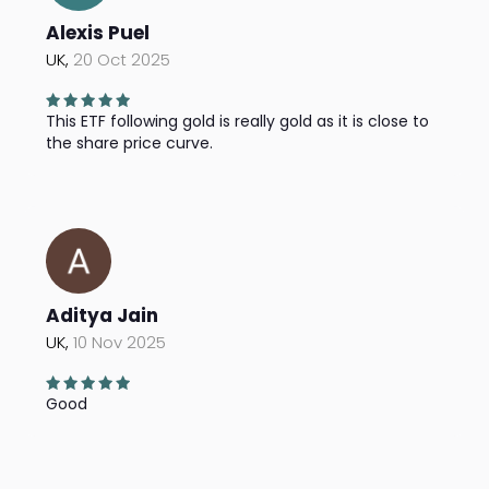
Alexis Puel
UK,
20 Oct 2025
This ETF following gold is really gold as it is close to
the share price curve.
Aditya Jain
UK,
10 Nov 2025
Good