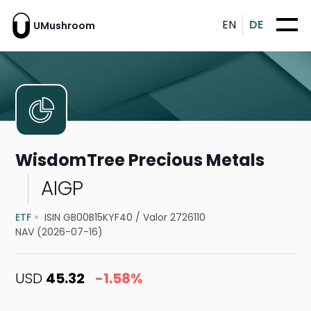
EN
DE
UMushroom
WisdomTree Precious Metals
AIGP
ETF
ISIN GB00B15KYF40
/
Valor 2726110
NAV (2026-07-16)
USD
45.32
-1.58%