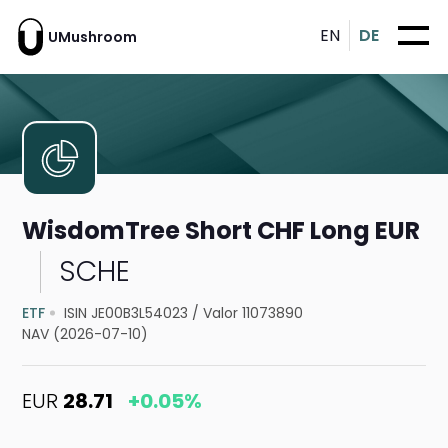
EN
DE
UMushroom
WisdomTree Short CHF Long EUR
SCHE
ETF
ISIN JE00B3L54023
/
Valor 11073890
NAV (2026-07-10)
EUR
28.71
+0.05%