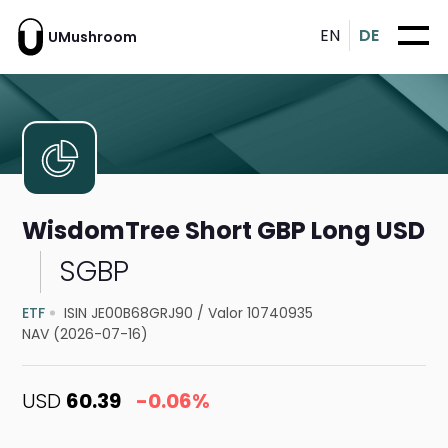
EN
DE
UMushroom
WisdomTree Short GBP Long USD
SGBP
ETF
ISIN JE00B68GRJ90
/
Valor 10740935
NAV (2026-07-16)
USD
60.39
-0.06%