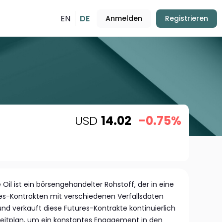
EN
DE
Anmelden
Registrieren
USD
14.02
-0.75%
il ist ein börsengehandelter Rohstoff, der in eine
es-Kontrakten mit verschiedenen Verfallsdaten
 und verkauft diese Futures-Kontrakte kontinuierlich
eitplan, um ein konstantes Engagement in den