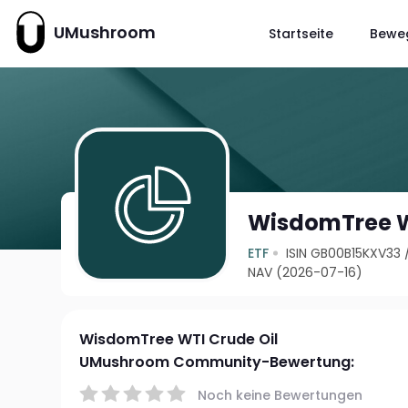
UMushroom
Startseite
Bewe
WisdomTree W
ETF
ISIN GB00B15KXV33
NAV (2026-07-16)
WisdomTree WTI Crude Oil
UMushroom Community-Bewertung:
Noch keine Bewertungen