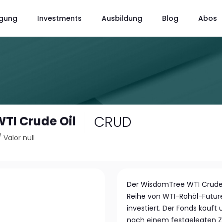
gung
Investments
Ausbildung
Blog
Abos
CRUD
TI Crude Oil
/
Valor null
Der WisdomTree WTI Crude O
Reihe von WTI-Rohöl-Futur
investiert. Der Fonds kauft
nach einem festgelegten Z