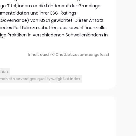
e Titel, indem er die Länder auf der Grundlage
damentaldaten und ihrer ESG-Ratings
d Governance) von MSCI gewichtet. Dieser Ansatz
iziertes Portfolio zu schaffen, das sowohl finanzielle
tige Praktiken in verschiedenen Schwellenländern in
Inhalt durch KI Chatbot zusammengefasst
ihen
markets sovereigns quality weighted index