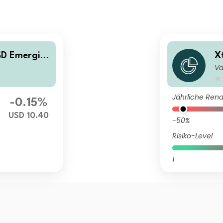
SD Emergin
X
Va
uality Wei
g
1C
g
g
Jährliche Rend
-0.15%
USD 10.40
-50%
Risiko-Level
1