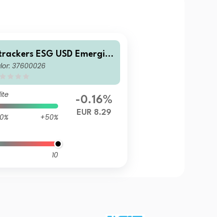
trackers ESG USD Emergin
lor: 37600026
 Markets Bond Quality Wei
hted UCITS ETF 2D-EURHed
ed
ite
-0.16%
EUR 8.29
0%
+50%
10