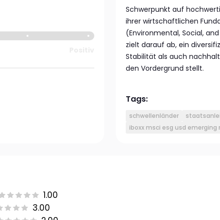
Schwerpunkt auf hochwertig
ihrer wirtschaftlichen Fun
(Environmental, Social, an
zielt darauf ab, ein diversif
Positiv
Stabilität als auch nachhal
den Vordergrund stellt.
Tags:
schwellenländer
staatsanle
iboxx msci esg usd emerging 
1.00
3.00