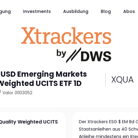
gung
Investments
Ausbildung
Blog
Abos
 USD Emerging Markets
XQUA
Weighted UCITS ETF 1D
/
Valor 31103052
Quality Weighted UCITS
Der Xtrackers ESG $ EM Bd Q
Staatsanleihen aus 40 Schwe
Anleihe mindestens ein Kred