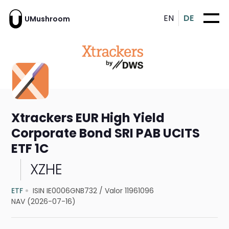
EN
DE
UMushroom
Xtrackers EUR High Yield
Corporate Bond SRI PAB UCITS
ETF 1C
XZHE
ETF
ISIN IE0006GNB732
/
Valor 11961096
NAV (2026-07-16)