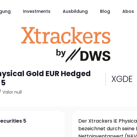
gung
Investments
Ausbildung
Blog
Abos
Physical Gold EUR Hedged
XGDE
 5
/
Valor null
ecurities 5
Der Xtrackers IE Physica
bezeichnet durch seine 
Nettoinventarwert (NAV