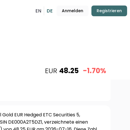
EN
DE
Anmelden
Registrieren
EUR
48.25
-1.70%
l Gold EUR Hedged ETC Securities 5,
ISIN DE000A2T5DZ1, verzeichnete einen
) von 48.25 EUR am 2026-07-16. Diese Zahl