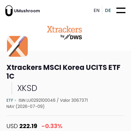
EN
DE
UMushroom
Xtrackers MSCI Korea UCITS ETF
1C
XKSD
ETF
ISIN LU0292100046
/
Valor 3067371
NAV (2026-07-09)
USD
222.19
-0.33%