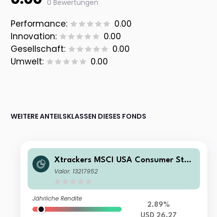
0 Bewertungen
Performance:
0.00
Innovation:
0.00
Gesellschaft:
0.00
Umwelt:
0.00
WEITERE ANTEILSKLASSEN DIESES FONDS
Xtrackers MSCI USA Consumer Stap
les UCITS ETF 1C
Valor: 13217952
Jährliche Rendite
2.89%
USD 26.27