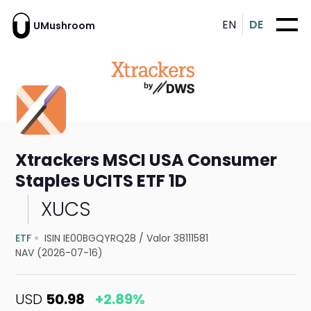
EN
DE
UMushroom
Xtrackers MSCI USA Consumer
Staples UCITS ETF 1D
XUCS
ETF
ISIN IE00BGQYRQ28
/
Valor 38111581
NAV (2026-07-16)
USD
50.98
+2.89%