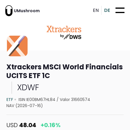
EN
DE
UMushroom
Xtrackers MSCI World Financials
UCITS ETF 1C
XDWF
ETF
ISIN IE00BM67HL84
/
Valor 31660574
NAV (2026-07-16)
USD
48.04
+0.16%