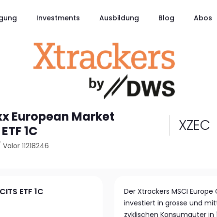
gung
Investments
Ausbildung
Blog
Abos
xx European Market
XZEC
 ETF 1C
/
Valor 11218246
CITS ETF 1C
Der Xtrackers MSCI Europe
investiert in grosse und m
zyklischen Konsumgüter in 1