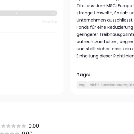
Titel aus dem MSCI Europe 
strenge Umwelt-, Sozial- 
Unternehmen ausschliesst, 
Positiv
Fonds für eine Reduzierun
geringerer Treibhausgasinte
aufrechtzuerhalten, begre
und stellt sicher, dass kei
Einhaltung dieser Richtlinie
Tags:
esg
nicht-basiskonsumgüt
0.00
0.00