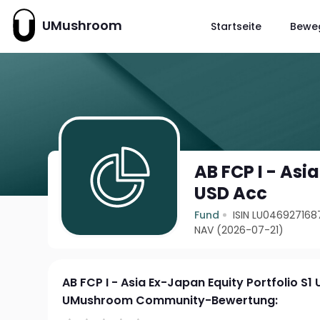
UMushroom
Startseite
Bewe
AB FCP I - Asi
USD Acc
Fund
ISIN LU046927168
NAV (2026-07-21)
AB FCP I - Asia Ex-Japan Equity Portfolio S1
UMushroom Community-Bewertung: