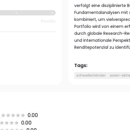
verfolgt eine diszipliniert
Fundamentalanalysen mit sp
kombiniert, um vielverspre
Positiv
Portfolio wird von einem er
durch globale Research-Ress
und internationale Perspe
Renditepotenzial zu identifi
Tags:
schwellenländer
asien-akti
0.00
0.00