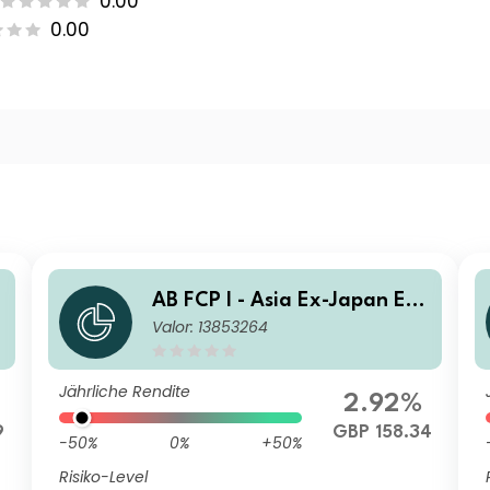
0.00
0.00
u
AB FCP I - Asia Ex-Japan Equ
Valor: 13853264
ity Portfolio S1 GBP Acc
Jährliche Rendite
2.92%
9
GBP 158.34
-50%
0%
+50%
Risiko-Level