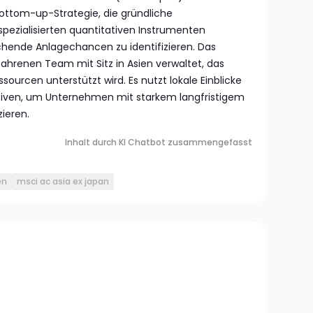
e Bottom-up-Strategie, die gründliche
ezialisierten quantitativen Instrumenten
chende Anlagechancen zu identifizieren. Das
fahrenen Team mit Sitz in Asien verwaltet, das
ourcen unterstützt wird. Es nutzt lokale Einblicke
ktiven, um Unternehmen mit starkem langfristigem
zieren.
Inhalt durch KI Chatbot zusammengefasst
en
msci ac asia ex japan