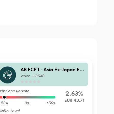
AB FCP I - Asia Ex-Japan Equ
Valor: 11118640
ity Portfolio S1 EUR Acc
Jährliche Rendite
2.63%
EUR 43.71
-50%
0%
+50%
Risiko-Level