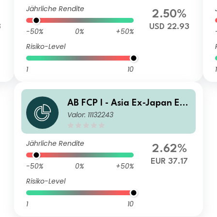
Jährliche Rendite
2.50%
8
USD 22.93
-50%
0%
+50%
Risiko-Level
1
10
1
AB FCP I - Asia Ex-Japan Equ
Valor: 11132243
ity Portfolio A EUR Acc
Jährliche Rendite
2.62%
EUR 37.17
-50%
0%
+50%
Risiko-Level
1
10