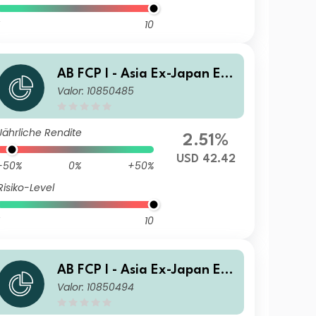
10
AB FCP I - Asia Ex-Japan Equ
Valor: 10850485
ity Portfolio A Acc
Jährliche Rendite
2.51%
USD 42.42
-50%
0%
+50%
Risiko-Level
10
AB FCP I - Asia Ex-Japan Equ
Valor: 10850494
ity Portfolio C Acc