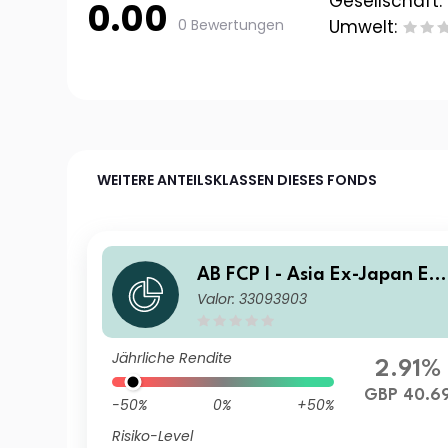
Gesellschaft:
0.00
0 Bewertungen
Umwelt:
WEITERE ANTEILSKLASSEN DIESES FONDS
AB FCP I - Asia Ex-Japan Eq
Valor: 33093903
ity Portfolio I GBP Acc
Jährliche Rendite
2.91%
GBP 40.6
-50%
0%
+50%
Risiko-Level