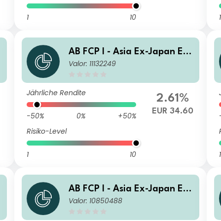
1
10
1
u
AB FCP I - Asia Ex-Japan Equ
Valor: 11132249
ity Portfolio C EUR Acc
Jährliche Rendite
2.61%
EUR 34.60
-50%
0%
+50%
Risiko-Level
1
10
1
u
AB FCP I - Asia Ex-Japan Equ
Valor: 10850488
ity Portfolio AD Inc