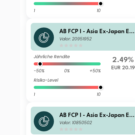
1
10
AB FCP I - Asia Ex-Japan Eq
Valor: 20951952
ity Portfolio AD EUR H Inc
Jährliche Rendite
2.49%
EUR 20.19
-50%
0%
+50%
Risiko-Level
1
10
AB FCP I - Asia Ex-Japan Eq
Valor: 10850502
ity Portfolio S USD Acc