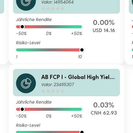
Valor: 14954064
Portfolio EAA USD Inc
Jährliche Rendite
0.00%
USD 14.16
-50%
0%
+50%
Risiko-Level
1
10
1
AB FCP I - Global High Yield
Valor: 23495307
Portfolio IT RMB H Inc
Jährliche Rendite
0.03%
CNH 62.93
-50%
0%
+50%
Risiko-Level