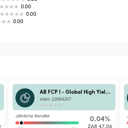
0.00
0.00
0.00
AB FCP I - Global High Yield
Valor: 23984257
Portfolio AA ZAR H Inc
Jährliche Rendite
0.04%
0
ZAR 47.06