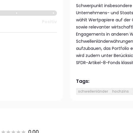
Schwerpunkt insbesondere
Unternehmens- und Staatsan
wählt Wertpapiere auf der G
Positiv
sowie relevanter wirtschaft
Engagements in anderen Wä
Schwellenländerwährungen
aufzubauen, das Portfolio ef
wird zudem unter Berücksich
SFDR-Artikel-8-Fonds klassifi
Tags:
schwellenländer
hochzins
0.00