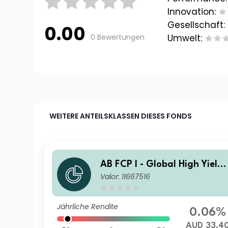
Innovation:
Gesellschaft:
0.00
0 Bewertungen
Umwelt:
WEITERE ANTEILSKLASSEN DIESES FONDS
AB FCP I - Global High Yield
Valor: 11667516
Portfolio I2 AUD H Acc
Jährliche Rendite
0.06%
AUD 33.4