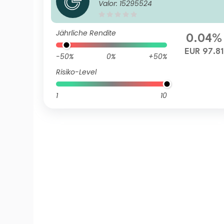
Valor: 15295524
ortfolio S1QD EUR H Inc
Jährliche Rendite
0.04%
EUR 97.81
-50%
0%
+50%
Risiko-Level
1
10