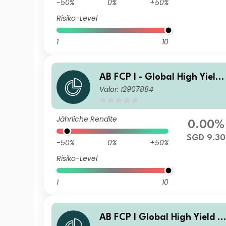
-50%
0%
+50%
Risiko-Level
1
10
AB FCP I - Global High Yield
Valor: 12907884
Portfolio AT SGD H Inc
Jährliche Rendite
0.00%
SGD 9.30
-50%
0%
+50%
Risiko-Level
1
10
AB FCP I Global High Yield P