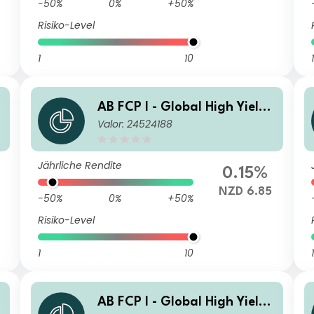
-50%
0%
+50%
Risiko-Level
1
10
1
AB FCP I - Global High Yield
Valor: 24524188
Portfolio AA NZD H Inc
Jährliche Rendite
0.15%
NZD 6.85
-50%
0%
+50%
Risiko-Level
1
10
1
AB FCP I - Global High Yield