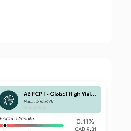
AB FCP I - Global High Yield
Valor: 12915478
Portfolio AT CAD H Inc
Jährliche Rendite
0.11%
CAD 9.21