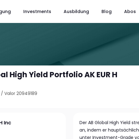
gung
Investments
Ausbildung
Blog
Abos
bal High Yield Portfolio AK EUR H
/
Valor 20949189
H Inc
Der AB Global High Yield st
an, indem er hauptsächlich 
unter Investment-Grade von