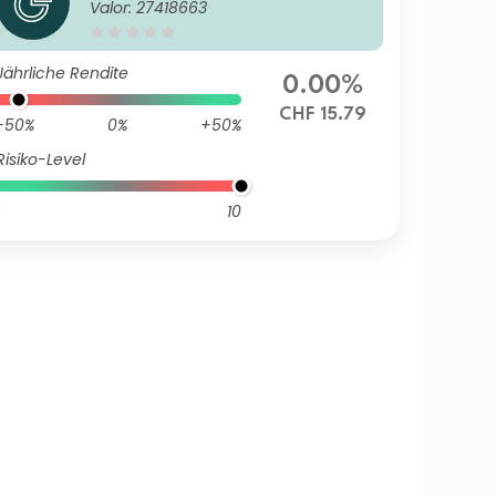
Valor: 27418663
Portfolio A2 CHF H Acc
Jährliche Rendite
0.00%
CHF 15.79
-50%
0%
+50%
Risiko-Level
10