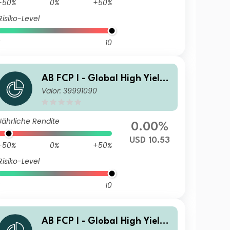
-50%
0%
+50%
Risiko-Level
10
AB FCP I - Global High Yield
Valor: 39991090
Portfolio WT USD Inc
Jährliche Rendite
0.00%
USD 10.53
-50%
0%
+50%
Risiko-Level
10
AB FCP I - Global High Yield