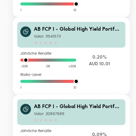
1
10
AB FCP I - Global High Yield Portfoli
o AT AUD H Inc
Valor: 11541573
Jährliche Rendite
0.20%
AUD 10.01
-50%
0%
+50%
Risiko-Level
1
10
AB FCP I - Global High Yield Portfoli
o IT GBP H Inc
Valor: 30897688
Jährliche Rendite
0.09%