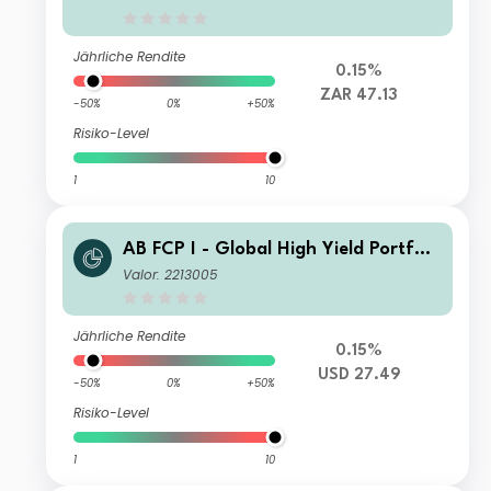
Jährliche Rendite
0.15%
ZAR 47.13
-50%
0%
+50%
Risiko-Level
1
10
AB FCP I - Global High Yield Portfoli
o C2 Acc
Valor: 2213005
Jährliche Rendite
0.15%
USD 27.49
-50%
0%
+50%
Risiko-Level
1
10