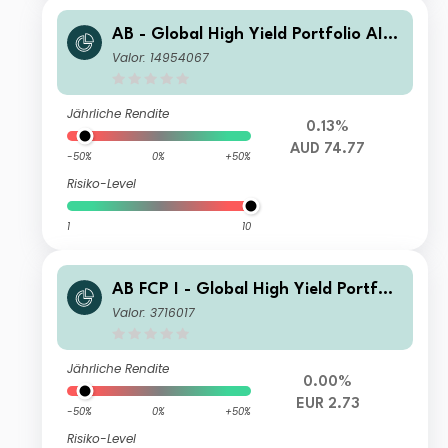
AB - Global High Yield Portfolio AI A
UD H Inc
Valor: 14954067
Jährliche Rendite
0.13%
AUD 74.77
-50%
0%
+50%
Risiko-Level
1
10
AB FCP I - Global High Yield Portfoli
o AT EUR Inc
Valor: 3716017
Jährliche Rendite
0.00%
EUR 2.73
-50%
0%
+50%
Risiko-Level