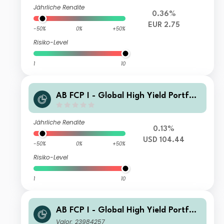
Jährliche Rendite
0.36%
EUR 2.75
-50%
0%
+50%
Risiko-Level
1
10
AB FCP I - Global High Yield Portfoli
o S1D2 USD Inc
Jährliche Rendite
0.13%
USD 104.44
-50%
0%
+50%
Risiko-Level
1
10
AB FCP I - Global High Yield Portfoli
o AA ZAR H Inc
Valor: 23984257