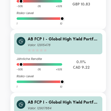
GBP 10.83
-50%
0%
+50%
Risiko-Level
1
10
AB FCP I - Global High Yield Portfoli
o AT CAD H Inc
Valor: 12915478
Jährliche Rendite
0.11%
CAD 9.22
-50%
0%
+50%
Risiko-Level
1
10
AB FCP I - Global High Yield Portfoli
o AT SGD H Inc
Valor: 12907884