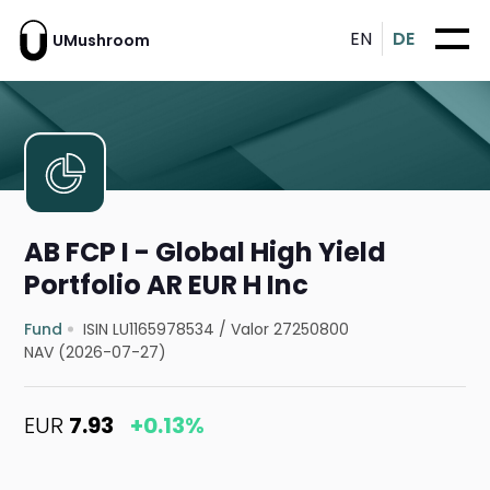
EN
DE
UMushroom
AB FCP I - Global High Yield
Portfolio AR EUR H Inc
Fund
ISIN LU1165978534
/
Valor 27250800
NAV (2026-07-27)
EUR
7.93
+0.13%