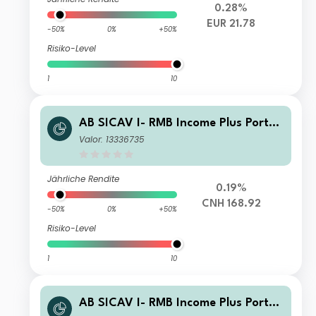
0.28%
EUR 21.78
-50%
0%
+50%
Risiko-Level
1
10
AB SICAV I- RMB Income Plus Portfo
lio I2 Acc
Valor: 13336735
Jährliche Rendite
0.19%
CNH 168.92
-50%
0%
+50%
Risiko-Level
1
10
AB SICAV I- RMB Income Plus Portfo