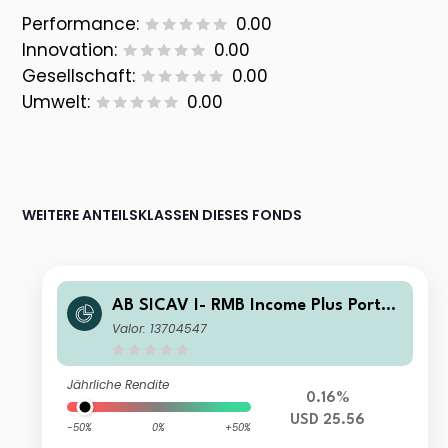
Performance:
0.00
Innovation:
0.00
Gesellschaft:
0.00
Umwelt:
0.00
WEITERE ANTEILSKLASSEN DIESES FONDS
AB SICAV I- RMB Income Plus Portfo
lio S1 USD Acc
Valor: 13704547
Jährliche Rendite
0.16%
USD 25.56
-50%
0%
+50%