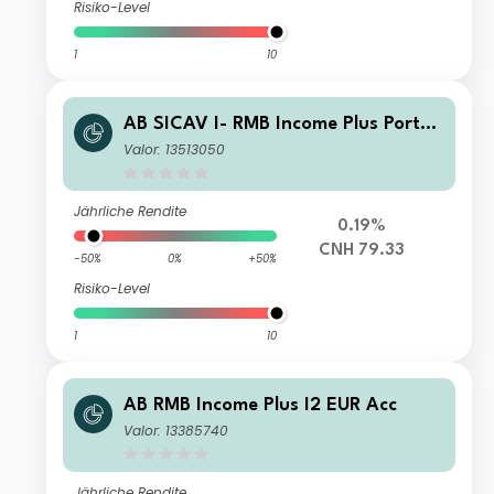
Risiko-Level
1
10
AB SICAV I- RMB Income Plus Portfo
lio IT Inc
Valor: 13513050
Jährliche Rendite
0.19%
CNH 79.33
-50%
0%
+50%
Risiko-Level
1
10
AB RMB Income Plus I2 EUR Acc
Valor: 13385740
Jährliche Rendite