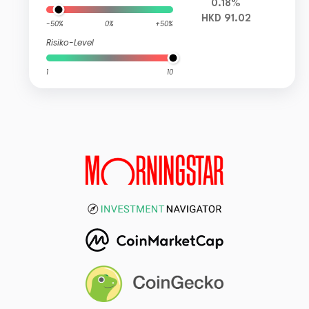
0.18%
HKD 91.02
-50%
0%
+50%
Risiko-Level
1
10