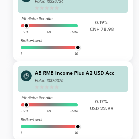
lio AT Inc
Valor: 13336734
Jährliche Rendite
0.19%
CNH 78.98
-50%
0%
+50%
Risiko-Level
1
10
AB RMB Income Plus A2 USD Acc
Valor: 13370379
Jährliche Rendite
0.17%
USD 22.99
-50%
0%
+50%
Risiko-Level
1
10