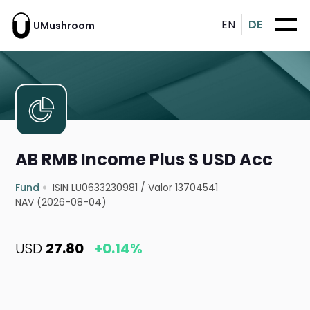
EN
DE
UMushroom
AB RMB Income Plus S USD Acc
Fund
ISIN LU0633230981
/
Valor 13704541
NAV (2026-08-04)
USD
27.80
+0.14%