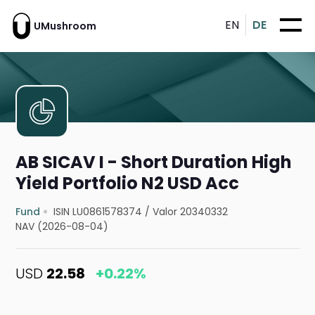
EN
DE
UMushroom
AB SICAV I - Short Duration High
Yield Portfolio N2 USD Acc
Fund
ISIN LU0861578374
/
Valor 20340332
NAV (2026-08-04)
USD
22.58
+0.22%