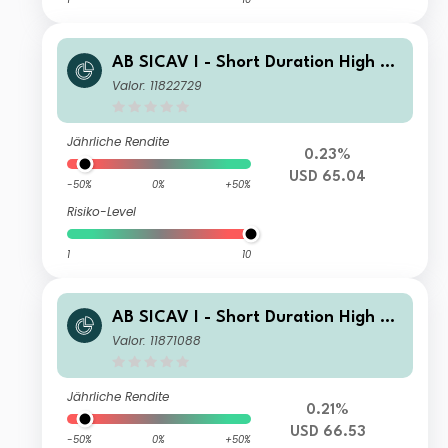
AB SICAV I - Short Duration High Yi
eld Portfolio EIX
Valor: 11822729
Jährliche Rendite
0.23%
USD 65.04
-50%
0%
+50%
Risiko-Level
1
10
AB SICAV I - Short Duration High Yi
eld Portfolio AI USD Inc
Valor: 11871088
Jährliche Rendite
0.21%
USD 66.53
-50%
0%
+50%