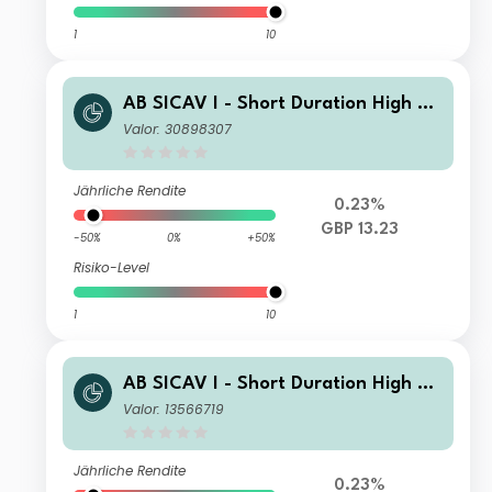
1
10
AB SICAV I - Short Duration High Yi
eld Portfolio IT GBP H Inc
Valor: 30898307
Jährliche Rendite
0.23%
GBP 13.23
-50%
0%
+50%
Risiko-Level
1
10
AB SICAV I - Short Duration High Yi
eld Portfolio I2 GBP H Acc
Valor: 13566719
Jährliche Rendite
0.23%