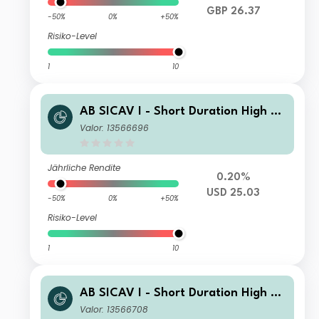
GBP 26.37
-50%
0%
+50%
Risiko-Level
1
10
AB SICAV I - Short Duration High Yi
eld Portfolio C2 USD Acc
Valor: 13566696
Jährliche Rendite
0.20%
USD 25.03
-50%
0%
+50%
Risiko-Level
1
10
AB SICAV I - Short Duration High Yi
eld Portfolio A2 GBP H Acc
Valor: 13566708