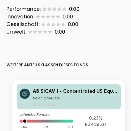
Performance:
0.00
Innovation:
0.00
Gesellschaft:
0.00
Umwelt:
0.00
WEITERE ANTEILSKLASSEN DIESES FONDS
AB SICAV I - Concentrated US Equit
y Portfolio AR EUR Inc
Valor: 27340179
Jährliche Rendite
0.23%
EUR 26.07
-50%
0%
+50%