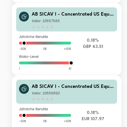
AB SICAV I - Concentrated US Equit
y Portfolio I GBP H Acc
Valor: 23557565
Jährliche Rendite
0.18%
GBP 43.51
-50%
0%
+50%
Risiko-Level
1
10
AB SICAV I - Concentrated US Equit
y Portfolio S1 EUR H Acc
Valor: 23556892
Jährliche Rendite
0.18%
EUR 107.97
-50%
0%
+50%