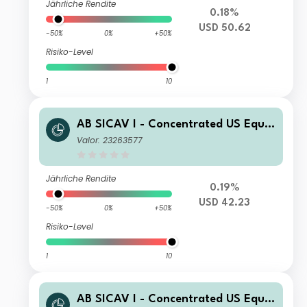
Jährliche Rendite
0.18%
USD 50.62
-50%
0%
+50%
Risiko-Level
1
10
AB SICAV I - Concentrated US Equit
y Portfolio N USD Acc
Valor: 23263577
Jährliche Rendite
0.19%
USD 42.23
-50%
0%
+50%
Risiko-Level
1
10
AB SICAV I - Concentrated US Equit