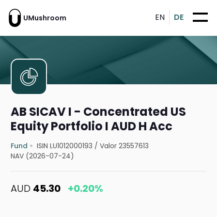
EN
DE
UMushroom
AB SICAV I - Concentrated US
Equity Portfolio I AUD H Acc
Fund
ISIN LU1012000193
/
Valor 23557613
NAV (2026-07-24)
AUD
45.30
+0.20%