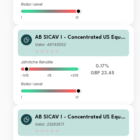
Risiko-Level
1
10
AB SICAV I - Concentrated US Equit
y Portfolio I GBP Acc
Valor: 49743052
Jährliche Rendite
0.17%
GBP 23.45
-50%
0%
+50%
Risiko-Level
1
10
AB SICAV I - Concentrated US Equit
y Portfolio S1 USD Acc
Valor: 23263571