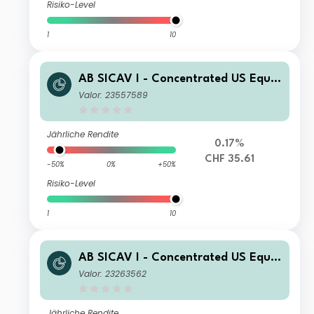
Risiko-Level
1
10
AB SICAV I - Concentrated US Equit
y Portfolio I CHF H Acc
Valor: 23557589
Jährliche Rendite
0.17%
CHF 35.61
-50%
0%
+50%
Risiko-Level
1
10
AB SICAV I - Concentrated US Equit
y Portfolio C USD Acc
Valor: 23263562
Jährliche Rendite