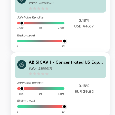
y Portfolio A USD Acc
Valor: 23263573
Jährliche Rendite
0.18%
USD 44.67
-50%
0%
+50%
Risiko-Level
1
10
AB SICAV I - Concentrated US Equit
y Portfolio I EUR H Acc
Valor: 23556171
Jährliche Rendite
0.18%
EUR 39.52
-50%
0%
+50%
Risiko-Level
1
10