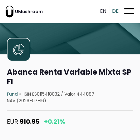
EN
DE
UMushroom
Abanca Renta Variable Mixta SP
FI
Fund
ISIN ES0115418032
/
Valor 444887
NAV (2026-07-16)
EUR
910.95
+0.21%