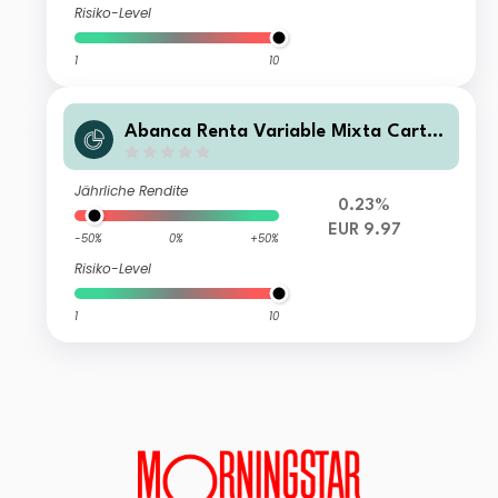
Risiko-Level
1
10
Abanca Renta Variable Mixta Carter
a FI
Jährliche Rendite
0.23%
EUR 9.97
-50%
0%
+50%
Risiko-Level
1
10