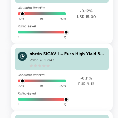
Jährliche Rendite
-0.12%
USD 15.00
-50%
0%
+50%
Risiko-Level
1
10
abrdn SICAV I – Euro High Yield Bon
d Fund Class X MInc EUR
Valor: 20137247
Jährliche Rendite
-0.11%
EUR 9.12
-50%
0%
+50%
Risiko-Level
1
10