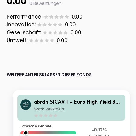
0.00
0 Bewertungen
Performance:
0.00
Innovation:
0.00
Gesellschaft:
0.00
Umwelt:
0.00
WEITERE ANTEILSKLASSEN DIESES FONDS
abrdn SICAV I – Euro High Yield Bon
d Fund Class W Acc EUR
Valor: 29393508
Jährliche Rendite
-0.12%