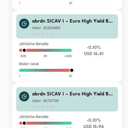
1
10
abrdn SICAV I – Euro High Yield Bon
d Fund Class X Acc Hedged USD
Valor: 35263489
Jährliche Rendite
-0.10%
USD 16.41
-50%
0%
+50%
Risiko-Level
1
10
abrdn SICAV I – Euro High Yield Bon
d Fund Class I Acc Hedged USD
Valor: 36797139
Jährliche Rendite
-0.10%
USD 15.96