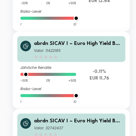
EUR 12.64
-50%
0%
+50%
Risiko-Level
1
10
abrdn SICAV I – Euro High Yield Bon
d Fund Class K Acc EUR
Valor: 11422185
Jährliche Rendite
-0.11%
EUR 11.76
-50%
0%
+50%
Risiko-Level
1
10
abrdn SICAV I – Euro High Yield Bon
d Fund Class W Acc Hedged USD
Valor: 32742437