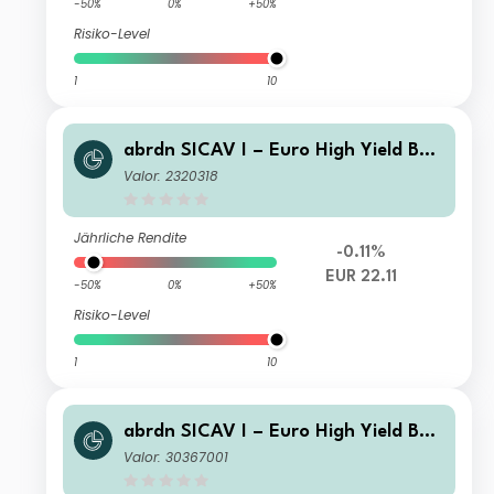
-50%
0%
+50%
Risiko-Level
1
10
abrdn SICAV I – Euro High Yield Bon
d Fund Class I Acc EUR
Valor: 2320318
Jährliche Rendite
-0.11%
EUR 22.11
-50%
0%
+50%
Risiko-Level
1
10
abrdn SICAV I – Euro High Yield Bon
d Fund Class A MIncA Hedged USD
Valor: 30367001