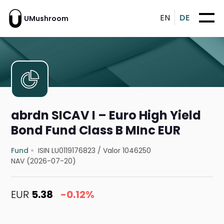
EN
DE
UMushroom
abrdn SICAV I – Euro High Yield
Bond Fund Class B MInc EUR
Fund
ISIN LU0119176823
/
Valor 1046250
NAV (2026-07-20)
EUR
5.38
-0.12%