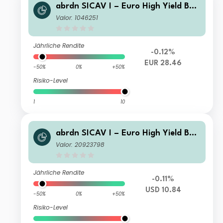
abrdn SICAV I – Euro High Yield Bon
d Fund Class A Acc EUR
Valor: 1046251
Jährliche Rendite
-0.12%
EUR 28.46
-50%
0%
+50%
Risiko-Level
1
10
abrdn SICAV I – Euro High Yield Bon
d Fund Class A MInc Hedged USD
Valor: 20923798
Jährliche Rendite
-0.11%
USD 10.84
-50%
0%
+50%
Risiko-Level