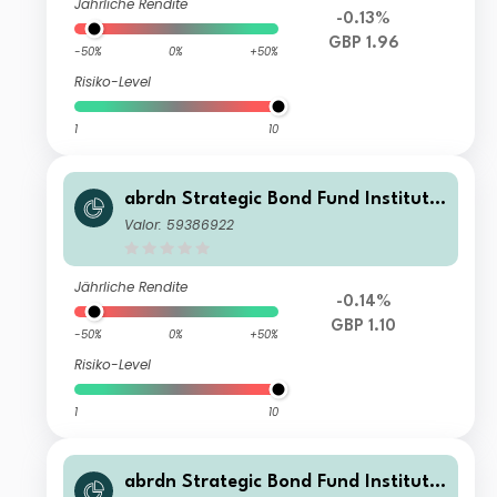
Jährliche Rendite
-0.13%
GBP 1.96
-50%
0%
+50%
Risiko-Level
1
10
abrdn Strategic Bond Fund Institutio
nal K Accumulation
Valor: 59386922
Jährliche Rendite
-0.14%
GBP 1.10
-50%
0%
+50%
Risiko-Level
1
10
abrdn Strategic Bond Fund Institutio