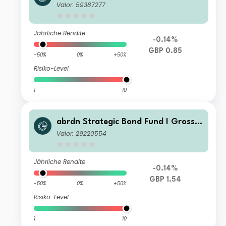
nal K Income
Valor: 59387277
Jährliche Rendite
-0.14%
GBP 0.85
-50%
0%
+50%
Risiko-Level
1
10
abrdn Strategic Bond Fund I Gross
Acc
Valor: 29220554
Jährliche Rendite
-0.14%
GBP 1.54
-50%
0%
+50%
Risiko-Level
1
10