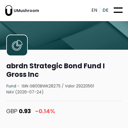
EN
DE
UMushroom
abrdn Strategic Bond Fund I
Gross Inc
Fund
ISIN GB00BWK28275
/
Valor 29220561
NAV (2026-07-24)
GBP
0.93
-0.14%