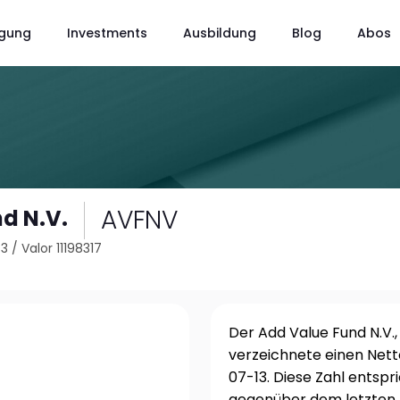
gung
Investments
Ausbildung
Blog
Abos
AVFNV
d N.V.
43
/
Valor 11198317
Der Add Value Fund N.V.
verzeichnete einen Nett
07-13. Diese Zahl entsp
gegenüber dem letzten 