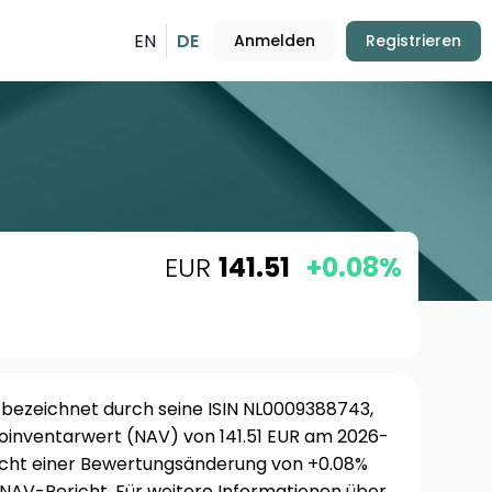
EN
DE
Anmelden
Registrieren
EUR
141.51
+0.08%
, bezeichnet durch seine ISIN NL0009388743,
oinventarwert (NAV) von 141.51 EUR am 2026-
richt einer Bewertungsänderung von +0.08%
NAV-Bericht. Für weitere Informationen über