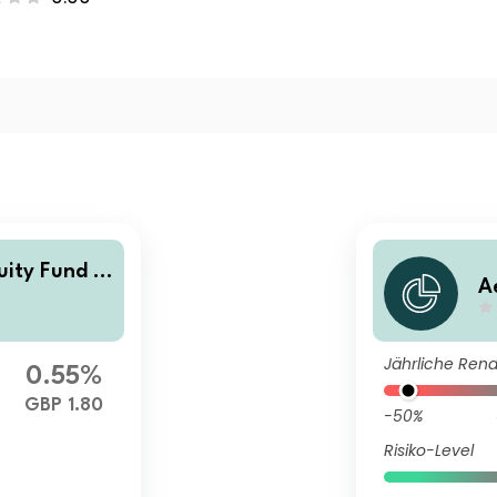
uity Fund G
A
G
Jährliche Rend
0.55%
GBP 1.80
-50%
Risiko-Level