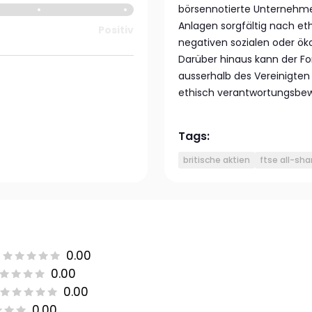
börsennotierte Unternehme
Anlagen sorgfältig nach e
Positiv
negativen sozialen oder ö
Darüber hinaus kann der Fon
ausserhalb des Vereinigten
ethisch verantwortungsbewu
Tags:
britische aktien
ftse all-sha
0.00
0.00
0.00
0.00