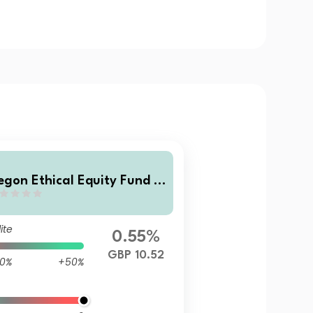
egon Ethical Equity Fund S
BP Acc
ite
0.55%
GBP 10.52
0%
+50%