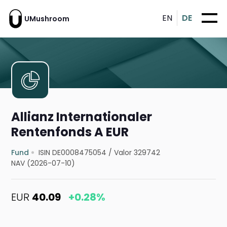
EN
DE
UMushroom
Allianz Internationaler
Rentenfonds A EUR
Fund
ISIN DE0008475054
/
Valor 329742
NAV (2026-07-10)
EUR
40.09
+0.28%