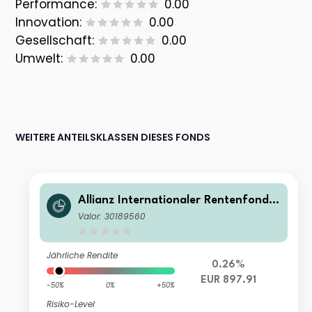
Performance:
0.00
Innovation:
0.00
Gesellschaft:
0.00
Umwelt:
0.00
WEITERE ANTEILSKLASSEN DIESES FONDS
Allianz Internationaler Rentenfonds
P EUR
Valor: 30189560
Jährliche Rendite
0.26%
EUR 897.91
-50%
0%
+50%
Risiko-Level