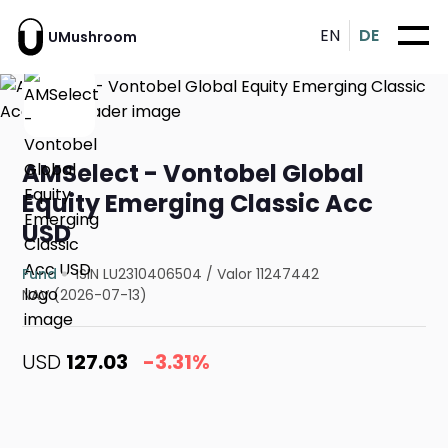
EN
DE
UMushroom
AMSelect - Vontobel Global
Equity Emerging Classic Acc
USD
Fund
ISIN LU2310406504
/
Valor 11247442
NAV (2026-07-13)
USD
127.03
-3.31%