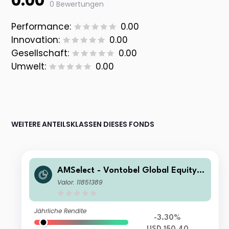
0.00
0 Bewertungen
Performance:
0.00
Innovation:
0.00
Gesellschaft:
0.00
Umwelt:
0.00
WEITERE ANTEILSKLASSEN DIESES FONDS
AMSelect - Vontobel Global Equity E
merging Classic Distribution USD
Valor: 11851389
Jährliche Rendite
-3.30%