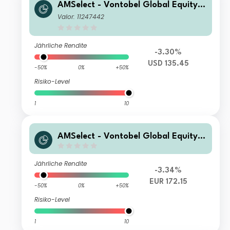
AMSelect - Vontobel Global Equity E
merging I Acc USD
Valor: 11247442
Jährliche Rendite
-3.30%
USD 135.45
-50%
0%
+50%
Risiko-Level
1
10
AMSelect - Vontobel Global Equity E
merging Privilege RH Acc EUR
Jährliche Rendite
-3.34%
EUR 172.15
-50%
0%
+50%
Risiko-Level
1
10