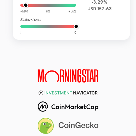
-3.29%
USD 157.63
-50%
0%
+50%
Risiko-Level
1
10