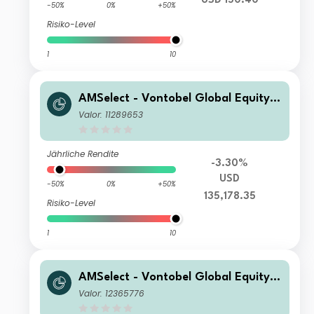
USD 150.40
-50%
0%
+50%
Risiko-Level
1
10
AMSelect - Vontobel Global Equity E
merging X Acc USD
Valor: 11289653
Jährliche Rendite
-3.30%
USD
-50%
0%
+50%
135,178.35
Risiko-Level
1
10
AMSelect - Vontobel Global Equity E
merging Classic Acc EUR
Valor: 12365776