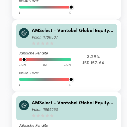
Risiko-Level
1
10
AMSelect - Vontobel Global Equity E
merging I Distribution USD
Valor: 11788507
Jährliche Rendite
-3.29%
USD 157.64
-50%
0%
+50%
Risiko-Level
1
10
AMSelect - Vontobel Global Equity E
merging Privilege Distribution USD
Valor: 11855260
Jährliche Rendite