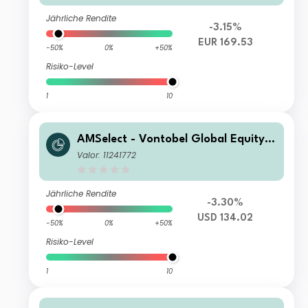
Jährliche Rendite
-3.15%
EUR 169.53
-50%
0%
+50%
Risiko-Level
1
10
AMSelect - Vontobel Global Equity E
merging Privilege Acc USD
Valor: 11241772
Jährliche Rendite
-3.30%
USD 134.02
-50%
0%
+50%
Risiko-Level
1
10