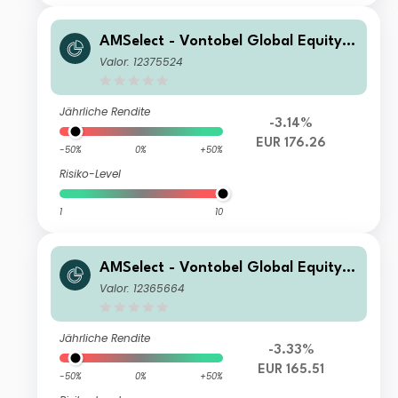
AMSelect - Vontobel Global Equity E
merging Privilege Acc EUR
Valor: 12375524
Jährliche Rendite
-3.14%
EUR 176.26
-50%
0%
+50%
Risiko-Level
1
10
AMSelect - Vontobel Global Equity E
merging Classic RH Acc EUR
Valor: 12365664
Jährliche Rendite
-3.33%
EUR 165.51
-50%
0%
+50%