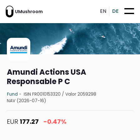
EN
DE
UMushroom
Amundi Actions USA
Responsable P C
Fund
ISIN FR0010153320
/
Valor 2059298
NAV (2026-07-16)
EUR
177.27
-0.47%