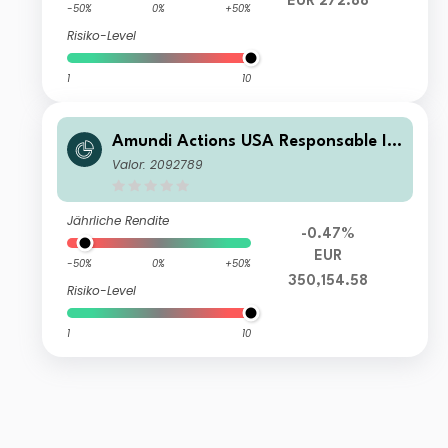
EUR 272.88
-50%
0%
+50%
Risiko-Level
1
10
Amundi Actions USA Responsable I
C
Valor: 2092789
Jährliche Rendite
-0.47%
EUR
-50%
0%
+50%
350,154.58
Risiko-Level
1
10