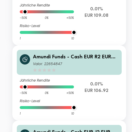
Jährliche Rendite
0.01%
EUR 109.08
-50%
0%
+50%
Risiko-Level
1
10
Amundi Funds - Cash EUR R2 EUR
(C)
Valor: 22654847
Jährliche Rendite
0.01%
EUR 106.92
-50%
0%
+50%
Risiko-Level
1
10