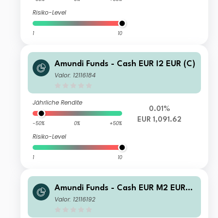
Risiko-Level
1
10
Amundi Funds - Cash EUR I2 EUR (C)
Valor: 12116184
Jährliche Rendite
0.01%
EUR 1,091.62
-50%
0%
+50%
Risiko-Level
1
10
Amundi Funds - Cash EUR M2 EUR
(C)
Valor: 12116192