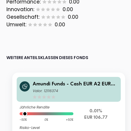
Performance:
0.00
Innovation:
0.00
Gesellschaft:
0.00
Umwelt:
0.00
WEITERE ANTEILSKLASSEN DIESES FONDS
Amundi Funds - Cash EUR A2 EUR
(C)
Valor: 12116374
Jährliche Rendite
0.01%
EUR 106.77
-50%
0%
+50%
Risiko-Level