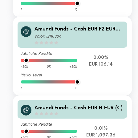
1
10
Amundi Funds - Cash EUR F2 EUR
(C)
Valor: 12116384
Jährliche Rendite
0.00%
EUR 106.14
-50%
0%
+50%
Risiko-Level
1
10
Amundi Funds - Cash EUR H EUR (C)
Jährliche Rendite
0.01%
EUR 1,097.36
-50%
0%
+50%