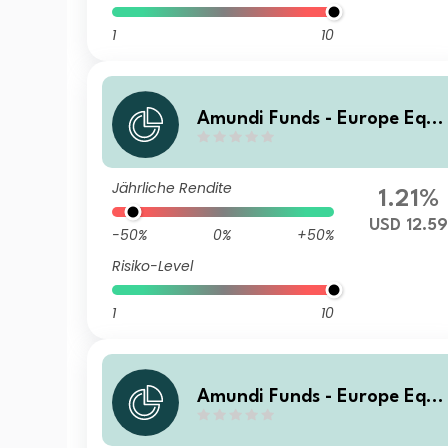
1
10
Amundi Funds - Europe Equi
y Climate B USD (C)
Jährliche Rendite
1.21%
USD 12.59
-50%
0%
+50%
Risiko-Level
1
10
Amundi Funds - Europe Equi
y Climate A2 EUR (C)