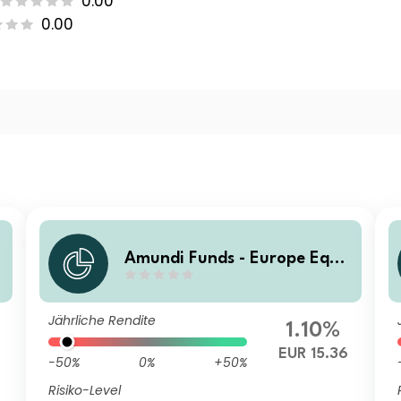
0.00
0.00
t
Amundi Funds - Europe Equit
y Climate E2 EUR (C)
Jährliche Rendite
1.10%
EUR 15.36
-50%
0%
+50%
Risiko-Level