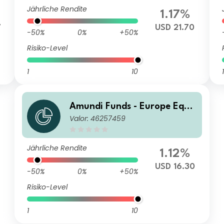
Jährliche Rendite
1.17%
7
USD 21.70
-50%
0%
+50%
Risiko-Level
1
10
1
Amundi Funds - Europe Equit
Valor: 46257459
y Climate A USD (C)
Jährliche Rendite
1.12%
USD 16.30
-50%
0%
+50%
Risiko-Level
1
10