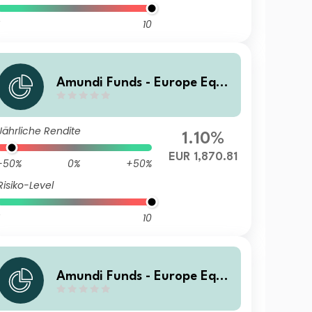
10
Amundi Funds - Europe Equit
y Climate I EUR (C)
Jährliche Rendite
1.10%
EUR 1,870.81
-50%
0%
+50%
Risiko-Level
10
Amundi Funds - Europe Equit
y Climate B EUR (C)