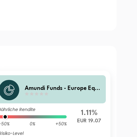
Amundi Funds - Europe Equit
y Climate I2 EUR (C)
Jährliche Rendite
1.11%
EUR 19.07
-50%
0%
+50%
Risiko-Level