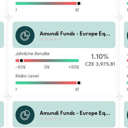
1
10
1
t
Amundi Funds - Europe Equit
y Climate A CZK Hgd (C)
Jährliche Rendite
1.10%
CZK 3,975.81
-50%
0%
+50%
Risiko-Level
1
10
1
t
Amundi Funds - Europe Equit
y Climate I2 USD (C)