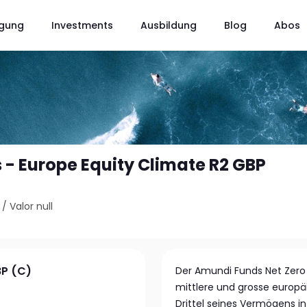
gung
Investments
Ausbildung
Blog
Abos
- Europe Equity Climate R2 GBP
/
Valor null
BP (C)
Der Amundi Funds Net Zero A
mittlere und grosse europ
Drittel seines Vermögens i