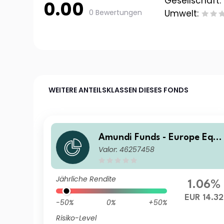
Gesellschaft:
0.00
0 Bewertungen
Umwelt:
WEITERE ANTEILSKLASSEN DIESES FONDS
Amundi Funds - Europe Equi
Valor: 46257458
y Climate A EUR (C)
Jährliche Rendite
1.06%
EUR 14.32
-50%
0%
+50%
Risiko-Level