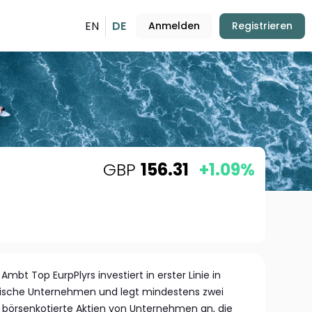
EN
DE
Anmelden
Registrieren
GBP
156.31
+1.09%
mbt Top EurpPlyrs investiert in erster Linie in
äische Unternehmen und legt mindestens zwei
n börsenkotierte Aktien von Unternehmen an, die