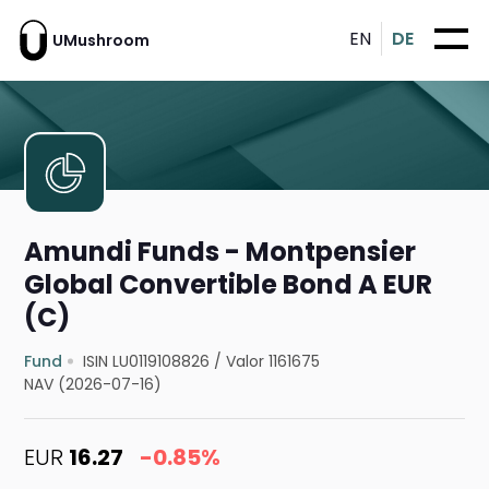
EN
DE
UMushroom
Amundi Funds - Montpensier
Global Convertible Bond A EUR
(C)
Fund
ISIN LU0119108826
/
Valor 1161675
NAV (2026-07-16)
EUR
16.27
-0.85%