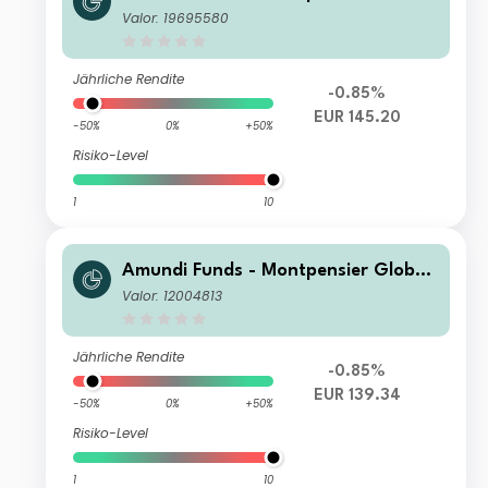
Convertible Bond R EUR (C)
Valor: 19695580
Jährliche Rendite
-0.85%
EUR 145.20
-50%
0%
+50%
Risiko-Level
1
10
Amundi Funds - Montpensier Global
Convertible Bond F2 EUR (C)
Valor: 12004813
Jährliche Rendite
-0.85%
EUR 139.34
-50%
0%
+50%
Risiko-Level
1
10