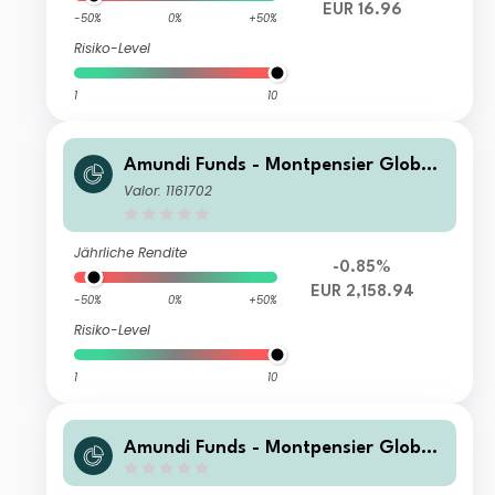
EUR 16.96
-50%
0%
+50%
Risiko-Level
1
10
Amundi Funds - Montpensier Global
Convertible Bond I EUR (C)
Valor: 1161702
Jährliche Rendite
-0.85%
EUR 2,158.94
-50%
0%
+50%
Risiko-Level
1
10
Amundi Funds - Montpensier Global
Convertible Bond I2 GBP (C)