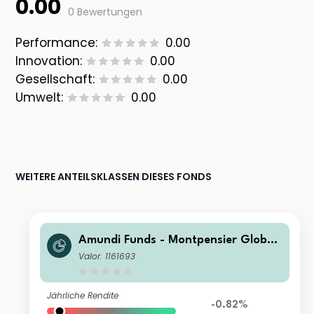
0.00
0 Bewertungen
Performance:
0.00
Innovation:
0.00
Gesellschaft:
0.00
Umwelt:
0.00
WEITERE ANTEILSKLASSEN DIESES FONDS
Amundi Funds - Montpensier Global
Convertible Bond G EUR (C)
Valor: 1161693
Jährliche Rendite
-0.82%