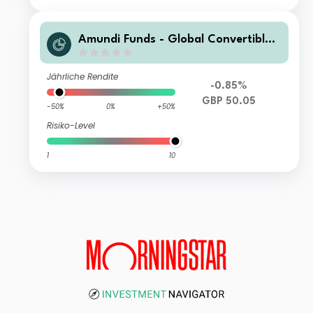
Amundi Funds - Global Convertible
Bond R2 GBP (C)
Jährliche Rendite
-0.85%
GBP 50.05
-50%
0%
+50%
Risiko-Level
1
10