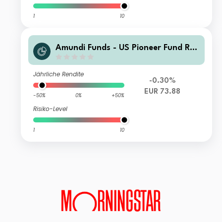
1
10
Amundi Funds - US Pioneer Fund R E
UR Hgd (C)
Jährliche Rendite
-0.30%
EUR 73.88
-50%
0%
+50%
Risiko-Level
1
10