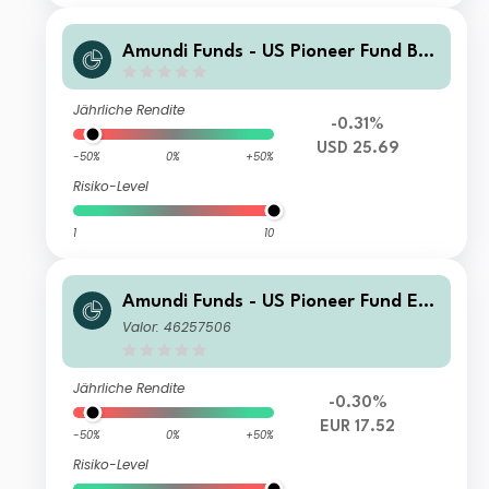
Amundi Funds - US Pioneer Fund B U
SD (C)
Jährliche Rendite
-0.31%
USD 25.69
-50%
0%
+50%
Risiko-Level
1
10
Amundi Funds - US Pioneer Fund E2
EUR Hgd (C)
Valor: 46257506
Jährliche Rendite
-0.30%
EUR 17.52
-50%
0%
+50%
Risiko-Level