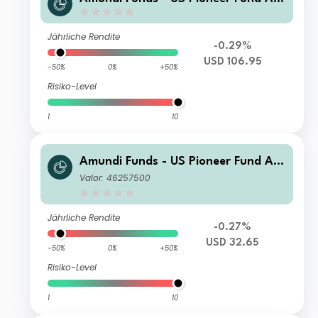
USD Cap
Jährliche Rendite
-0.29%
USD 106.95
-50%
0%
+50%
Risiko-Level
1
10
Amundi Funds - US Pioneer Fund A U
SD (C)
Valor: 46257500
Jährliche Rendite
-0.27%
USD 32.65
-50%
0%
+50%
Risiko-Level
1
10