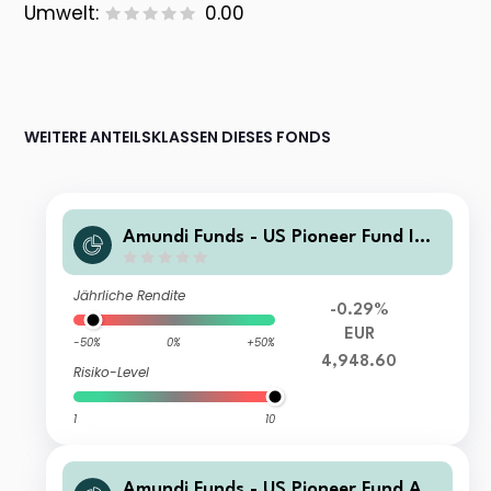
Umwelt:
0.00
WEITERE ANTEILSKLASSEN DIESES FONDS
Amundi Funds - US Pioneer Fund I2
EUR Hgd (C)
Jährliche Rendite
-0.29%
EUR
-50%
0%
+50%
4,948.60
Risiko-Level
1
10
Amundi Funds - US Pioneer Fund A2