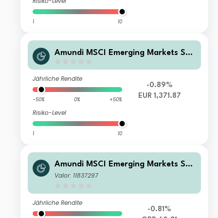
Risiko-Level
1
10
Amundi MSCI Emerging Markets SRI
Climate Paris Aligned - IE (D)
Jährliche Rendite
-0.89%
EUR 1,371.87
-50%
0%
+50%
Risiko-Level
1
10
Amundi MSCI Emerging Markets SRI
Climate Paris Aligned - UCITS ETF D
Valor: 11837297
R - GBP (D)
Jährliche Rendite
-0.81%