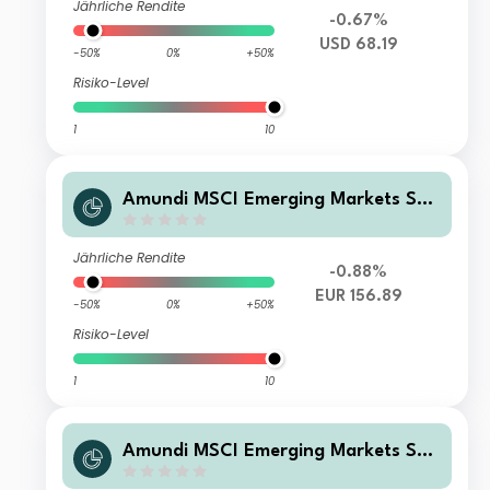
Jährliche Rendite
-0.67%
USD 68.19
-50%
0%
+50%
Risiko-Level
1
10
Amundi MSCI Emerging Markets SRI
Climate Paris Aligned - RE (C)
Jährliche Rendite
-0.88%
EUR 156.89
-50%
0%
+50%
Risiko-Level
1
10
Amundi MSCI Emerging Markets SRI
Climate Paris Aligned - I14E (C)