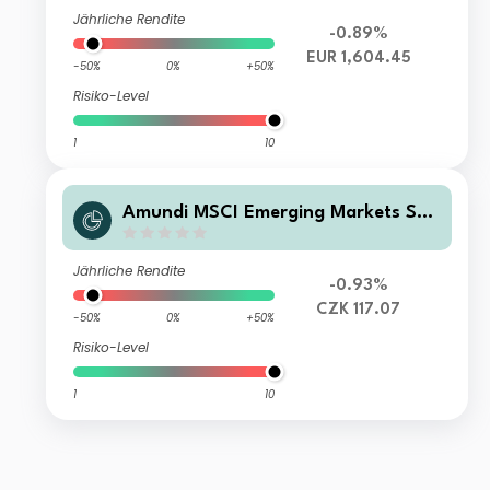
Jährliche Rendite
-0.89%
EUR 1,604.45
-50%
0%
+50%
Risiko-Level
1
10
Amundi MSCI Emerging Markets SRI
Climate Paris Aligned - AK (C)
Jährliche Rendite
-0.93%
CZK 117.07
-50%
0%
+50%
Risiko-Level
1
10