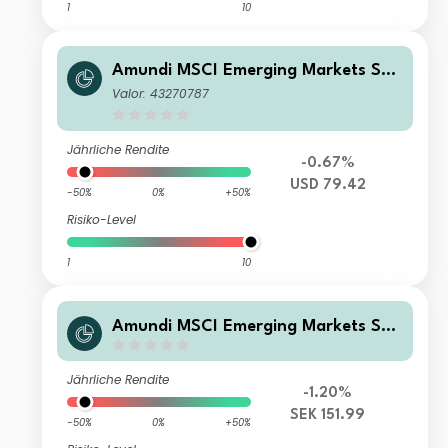
1
10
Amundi MSCI Emerging Markets SRI
Climate Paris Aligned - UCITS ETF D
Valor: 43270787
R (C)
Jährliche Rendite
-0.67%
USD 79.42
-50%
0%
+50%
Risiko-Level
1
10
Amundi MSCI Emerging Markets SRI
Climate Paris Aligned - I13 (C)
Jährliche Rendite
-1.20%
SEK 151.99
-50%
0%
+50%