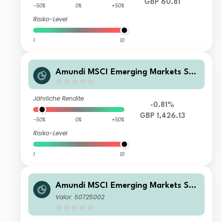
GBP 60.81
-50%
0%
+50%
Risiko-Level
1
10
Amundi MSCI Emerging Markets SRI
Climate Paris Aligned - IG (C)
Jährliche Rendite
-0.81%
GBP 1,426.13
-50%
0%
+50%
Risiko-Level
1
10
Amundi MSCI Emerging Markets SRI
Climate Paris Aligned - UCITS ETF D
Valor: 50725002
R (D)