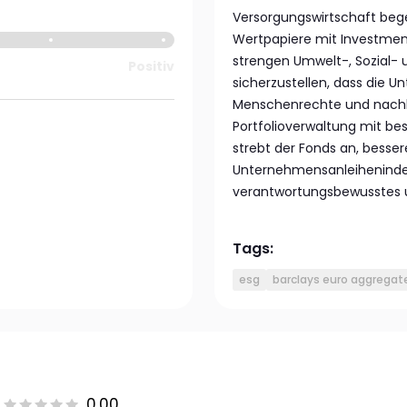
Versorgungswirtschaft bege
Wertpapiere mit Investmen
strengen Umwelt-, Sozial-
Positiv
sicherzustellen, dass die U
Menschenrechte und nachhal
Portfolioverwaltung mit be
strebt der Fonds an, besser
Unternehmensanleihenindex 
verantwortungsbewusstes un
Tags:
esg
barclays euro aggregat
0.00