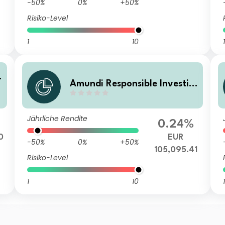
-50%
0%
+50%
Risiko-Level
1
10
1
Amundi Responsible Investin
g - European Credit I2C
Jährliche Rendite
0.24%
0
EUR
-50%
0%
+50%
105,095.41
Risiko-Level
1
10
1