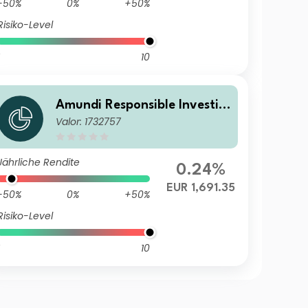
-50%
0%
+50%
Risiko-Level
10
Amundi Responsible Investin
Valor: 1732757
g - European Credit IC
Jährliche Rendite
0.24%
EUR 1,691.35
-50%
0%
+50%
Risiko-Level
10