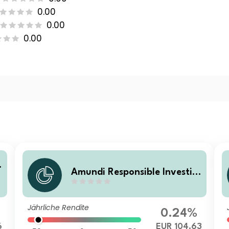
0.00
0.00
0.00
Amundi Responsible Investin
g - European Credit M
Jährliche Rendite
0.24%
6
EUR 104.63