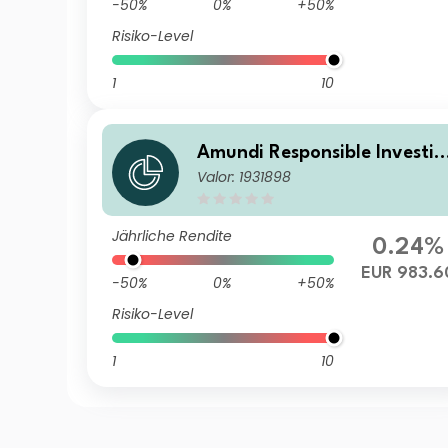
-50%
0%
+50%
Risiko-Level
1
10
Amundi Responsible Investin
Valor: 1931898
g - European Credit ID
Jährliche Rendite
0.24%
EUR 983.6
-50%
0%
+50%
Risiko-Level
1
10