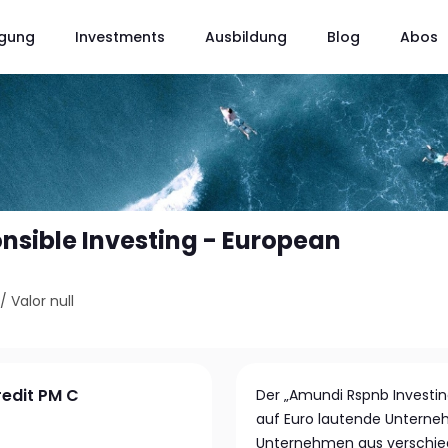
gung
Investments
Ausbildung
Blog
Abos
sible Investing - European
/
Valor null
redit PM C
Der „Amundi Rspnb Investing
auf Euro lautende Unterne
Unternehmen aus verschied