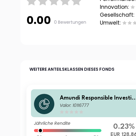
Innovation:
Gesellschaft:
0.00
0 Bewertungen
Umwelt:
WEITERE ANTEILSKLASSEN DIESES FONDS
Amundi Responsible Investin
Valor: 10116777
g - European Credit PC
Jährliche Rendite
0.23%
EUR 128.8