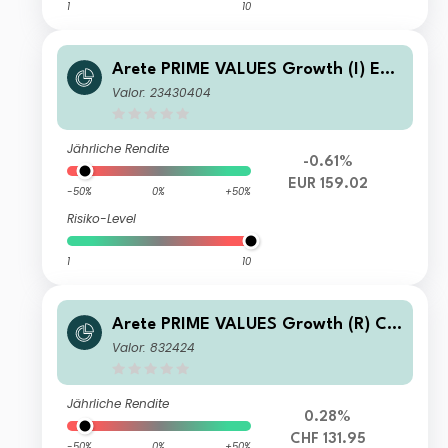
1
10
Arete PRIME VALUES Growth (I) EUR
A
Valor: 23430404
Jährliche Rendite
-0.61%
EUR 159.02
-50%
0%
+50%
Risiko-Level
1
10
Arete PRIME VALUES Growth (R) CH
F A
Valor: 832424
Jährliche Rendite
0.28%
CHF 131.95
-50%
0%
+50%