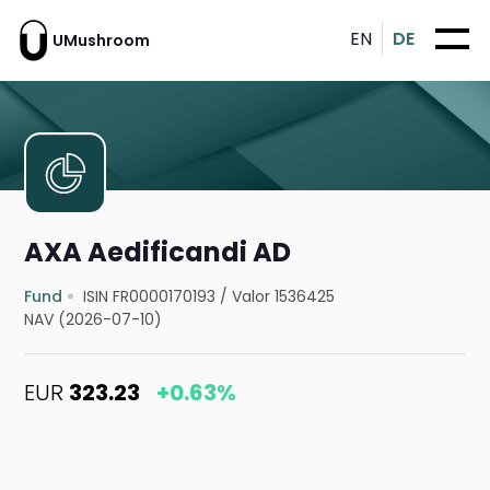
EN
DE
UMushroom
AXA Aedificandi AD
Fund
ISIN FR0000170193
/
Valor 1536425
NAV (2026-07-10)
EUR
323.23
+0.63%