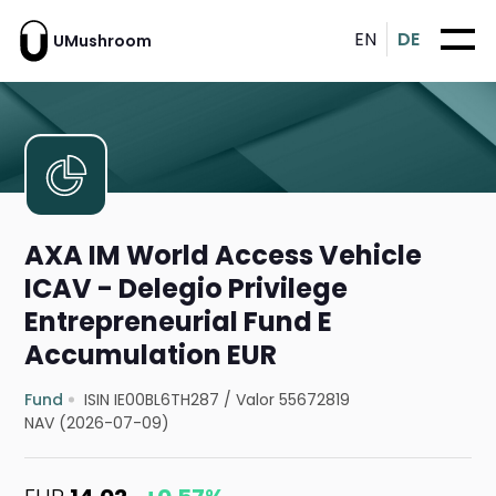
EN
DE
UMushroom
AXA IM World Access Vehicle
ICAV - Delegio Privilege
Entrepreneurial Fund E
Accumulation EUR
Fund
ISIN IE00BL6TH287
/
Valor 55672819
NAV (2026-07-09)