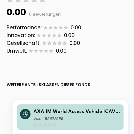
0.00
0 Bewertungen
Performance:
0.00
Innovation:
0.00
Gesellschaft:
0.00
Umwelt:
0.00
WEITERE ANTEILSKLASSEN DIESES FONDS
AXA IM World Access Vehicle ICAV -
Delegio Privilege Entrepreneurial Fun
Valor: 55672855
d E Distribution EUR