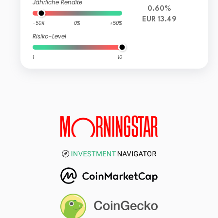
Jährliche Rendite
0.60%
EUR 13.49
-50%
0%
+50%
Risiko-Level
1
10