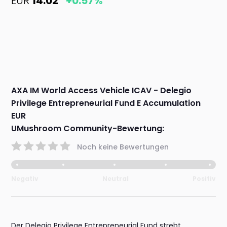
EUR
14.02
+0.57%
AXA IM World Access Vehicle ICAV - Delegio
Privilege Entrepreneurial Fund E Accumulation
EUR
UMushroom Community-Bewertung:
Noch keine Bewertungen
Negativ
Neutral
Positiv
Der Delegio Privilege Entrepreneurial Fund strebt