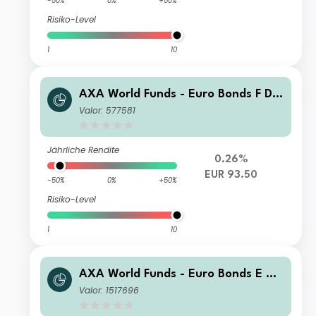
-50%
0%
+50%
Risiko-Level
1
10
AXA World Funds - Euro Bonds F Dis
tribution EUR
Valor: 577581
Jährliche Rendite
0.26%
EUR 93.50
-50%
0%
+50%
Risiko-Level
1
10
AXA World Funds - Euro Bonds E Ca
pitalisation EUR
Valor: 1517696