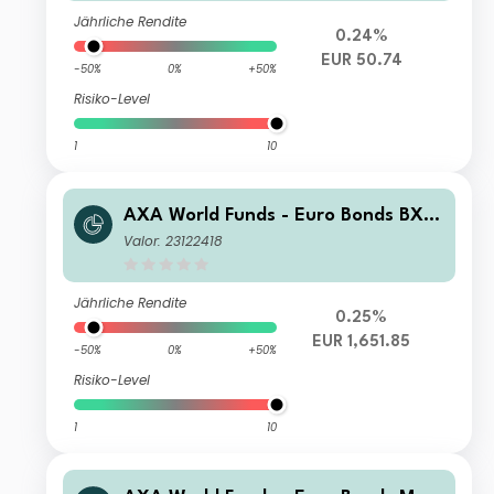
Jährliche Rendite
0.24%
EUR 50.74
-50%
0%
+50%
Risiko-Level
1
10
AXA World Funds - Euro Bonds BX C
apitalisation EUR
Valor: 23122418
Jährliche Rendite
0.25%
EUR 1,651.85
-50%
0%
+50%
Risiko-Level
1
10