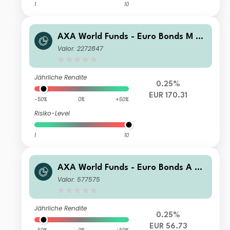
1
10
AXA World Funds - Euro Bonds M C
apitalisation EUR
Valor: 2272847
Jährliche Rendite
0.25%
EUR 170.31
-50%
0%
+50%
Risiko-Level
1
10
AXA World Funds - Euro Bonds A Ca
pitalisation EUR
Valor: 577575
Jährliche Rendite
0.25%
EUR 56.73