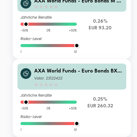
AXA World Funds - Euro Bonds M Di
stribution EUR
Jährliche Rendite
0.26%
EUR 93.20
-50%
0%
+50%
Risiko-Level
1
10
AXA World Funds - Euro Bonds BX D
istribution EUR
Valor: 23122422
Jährliche Rendite
0.25%
EUR 260.32
-50%
0%
+50%
Risiko-Level
1
10