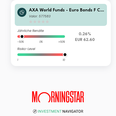
AXA World Funds - Euro Bonds F Ca
pitalisation EUR
Valor: 577583
Jährliche Rendite
0.26%
EUR 62.60
-50%
0%
+50%
Risiko-Level
1
10