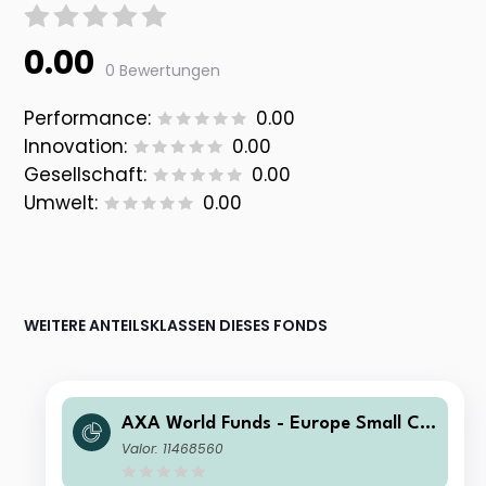
0.00
0 Bewertungen
Performance:
0.00
Innovation:
0.00
Gesellschaft:
0.00
Umwelt:
0.00
WEITERE ANTEILSKLASSEN DIESES FONDS
AXA World Funds - Europe Small Ca
p A Capitalisation USD (Hedged)
Valor: 11468560