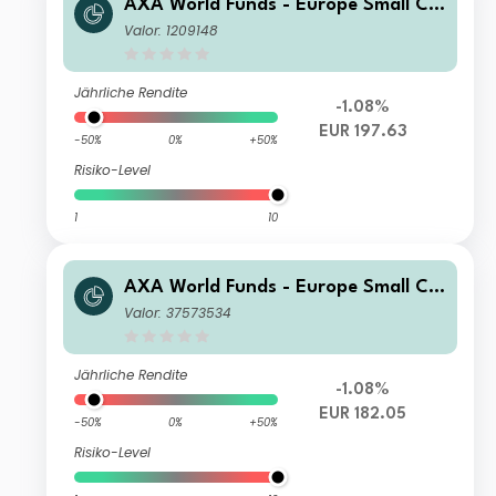
AXA World Funds - Europe Small Ca
p F Distribution EUR
Valor: 1209148
Jährliche Rendite
-1.08%
EUR 197.63
-50%
0%
+50%
Risiko-Level
1
10
AXA World Funds - Europe Small Ca
p M Distribution EUR
Valor: 37573534
Jährliche Rendite
-1.08%
EUR 182.05
-50%
0%
+50%
Risiko-Level