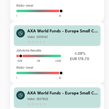
Risiko-Level
1
10
AXA World Funds - Europe Small Ca
p A Distribution EUR
Valor: 1209142
Jährliche Rendite
-1.08%
EUR 178.70
-50%
0%
+50%
Risiko-Level
1
10
AXA World Funds - Europe Small Ca
p E Capitalisation EUR
Valor: 1827822