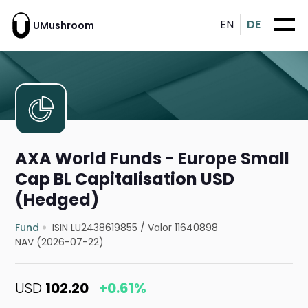
EN
DE
UMushroom
AXA World Funds - Europe Small
Cap BL Capitalisation USD
(Hedged)
Fund
ISIN LU2438619855
/
Valor 11640898
NAV (2026-07-22)
USD
102.20
+0.61%