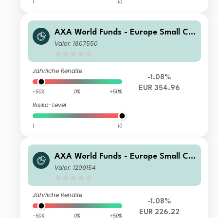
1
10
AXA World Funds - Europe Small Ca
p I Capitalisation EUR
Valor: 1807550
Jährliche Rendite
-1.08%
EUR 354.96
-50%
0%
+50%
Risiko-Level
1
10
AXA World Funds - Europe Small Ca
p F Capitalisation EUR
Valor: 1209154
Jährliche Rendite
-1.08%
EUR 226.22
-50%
0%
+50%