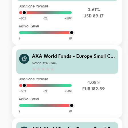
Jährliche Rendite
0.61%
USD 89.17
-50%
0%
+50%
Risiko-Level
1
10
AXA World Funds - Europe Small Ca
p A Capitalisation EUR
Valor: 1209146
Jährliche Rendite
-1.08%
EUR 182.59
-50%
0%
+50%
Risiko-Level
1
10