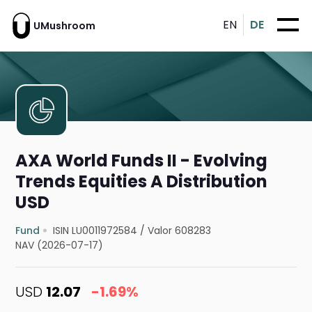
EN
DE
UMushroom
AXA World Funds II - Evolving
Trends Equities A Distribution
USD
Fund
ISIN LU0011972584
/
Valor 608283
NAV (2026-07-17)
USD
12.07
-1.69%