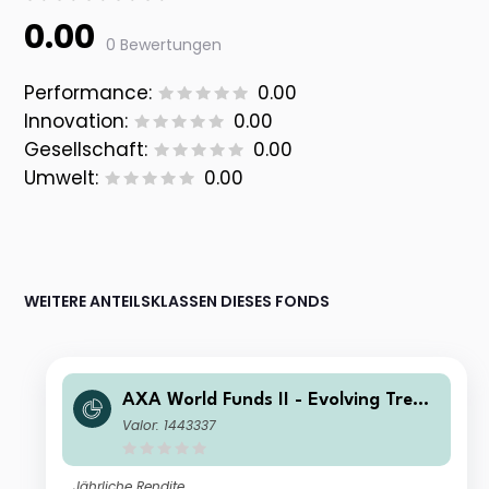
0.00
0 Bewertungen
Performance:
0.00
Innovation:
0.00
Gesellschaft:
0.00
Umwelt:
0.00
WEITERE ANTEILSKLASSEN DIESES FONDS
AXA World Funds II - Evolving Trend
s Equities I Distribution USD
Valor: 1443337
Jährliche Rendite