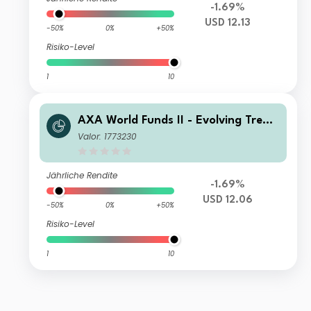
-1.69%
USD 12.13
-50%
0%
+50%
Risiko-Level
1
10
AXA World Funds II - Evolving Trend
s Equities A Capitalisation USD
Valor: 1773230
Jährliche Rendite
-1.69%
USD 12.06
-50%
0%
+50%
Risiko-Level
1
10