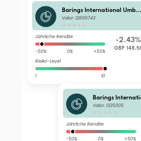
Barings International Umbr
Valor: 12899743
lla Fund - Barings Asia Grow
th Fund ClassI GBP Acc
Jährliche Rendite
-2.43
GBP 148.5
-50%
0%
+50%
Risiko-Level
1
10
Barings Internat
Valor: 1325005
lla Fund - Baring
th Fund ClassA G
Jährliche Rendite
-50%
0%
+50%