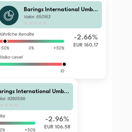
Barings International Umbre
Valor: 650163
lla Fund - Barings Asia Grow
th Fund ClassA EUR Inc
Jährliche Rendite
-2.66%
EUR 160.17
-50%
0%
+50%
Risiko-Level
10
arings International Umbre
lor: 11390596
la Fund - Barings Asia Grow
h Fund Class I EUR Hedged I
c
ite
-2.96%
EUR 106.58
0%
+50%