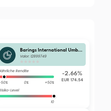
Barings International Umbre
Valor: 12899749
lla Fund - Barings Asia Grow
th Fund Class I EUR Acc
Jährliche Rendite
-2.66%
EUR 174.54
-50%
0%
+50%
Risiko-Level
10