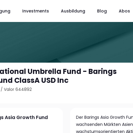
gung
Investments
Ausbildung
Blog
Abos
national Umbrella Fund - Barings
und ClassA USD Inc
/
Valor 644892
ngs Asia Growth Fund
Der Barings Asia Growth Fun
wachsenden Märkten Asiens u
wachstumsorientierten Akt