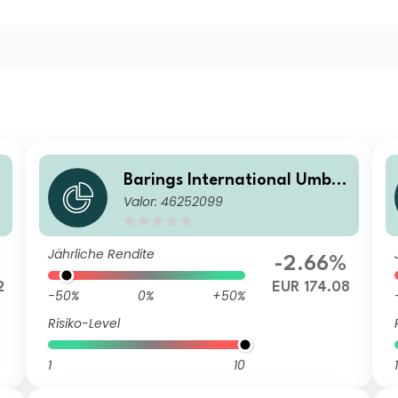
e
Barings International Umbre
Valor: 46252099
lla Fund - Barings Asia Grow
th Fund Class A EUR Acc
Jährliche Rendite
%
-2.66%
2
EUR 174.08
-50%
0%
+50%
Risiko-Level
1
10
1