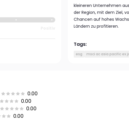
kleineren Unternehmen au
der Region, mit dem Ziel, v
Chancen auf hohes Wachst
Ländern zu profitieren.
Positiv
Tags:
esg
msci ac asia pacific ex 
0.00
0.00
0.00
0.00