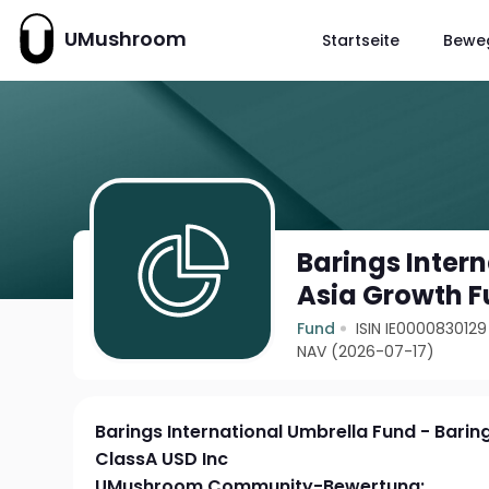
UMushroom
Startseite
Bewe
Barings Inter
Asia Growth F
Fund
ISIN IE0000830129
NAV (2026-07-17)
Barings International Umbrella Fund - Bari
ClassA USD Inc
UMushroom Community-Bewertung: