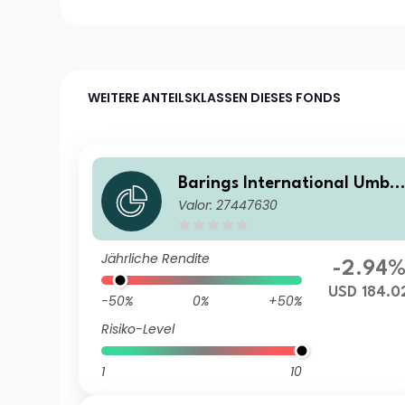
WEITERE ANTEILSKLASSEN DIESES FONDS
Barings International Umbr
Valor: 27447630
lla Fund - Barings Asia Grow
th Fund Class A USD Acc
Jährliche Rendite
-2.94
USD 184.0
-50%
0%
+50%
Risiko-Level
1
10