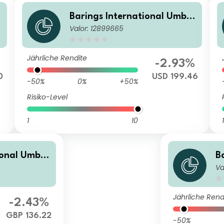
e
Barings International Umbre
Valor: 12899665
lla Fund - Barings Asia Grow
th Fund Class I USD Acc
Jährliche Rendite
%
-2.93%
0
USD 199.46
-50%
0%
+50%
Risiko-Level
1
10
1
ional Umbre
B
Va
s Asia Grow
l
BP Inc
t
n
Jährliche Rend
-2.43%
GBP 136.22
-50%