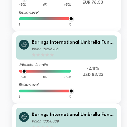
EUR 76.53
-50%
0%
+50%
Risiko-Level
1
10
Barings International Umbrella Fund
- Barings Eastern Europe Fund Class
Valor: 18298238
A USD Acc
Jährliche Rendite
-2.11%
USD 83.23
-50%
0%
+50%
Risiko-Level
1
10
Barings International Umbrella Fund
- Barings Eastern Europe Fund Class
Valor: 13858039
I USD Acc