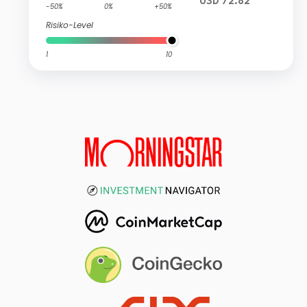
USD 72.82
-50%
0%
+50%
Risiko-Level
1
10