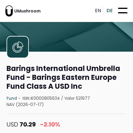
EN
DE
UMushroom
Barings International Umbrella
Fund - Barings Eastern Europe
Fund Class A USD Inc
Fund
ISIN IE0000805634
/
Valor 521977
NAV (2026-07-17)
USD
70.29
-2.10%