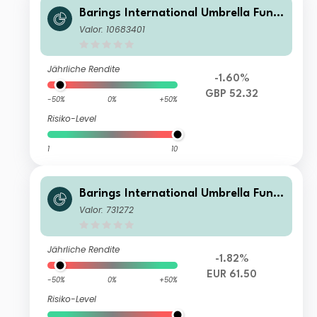
Barings International Umbrella Fund
- Barings Eastern Europe Fund Class
Valor: 10683401
A GBP Inc
Jährliche Rendite
-1.60%
GBP 52.32
-50%
0%
+50%
Risiko-Level
1
10
Barings International Umbrella Fund
- Barings Eastern Europe Fund Class
Valor: 731272
A EUR Inc
Jährliche Rendite
-1.82%
EUR 61.50
-50%
0%
+50%
Risiko-Level