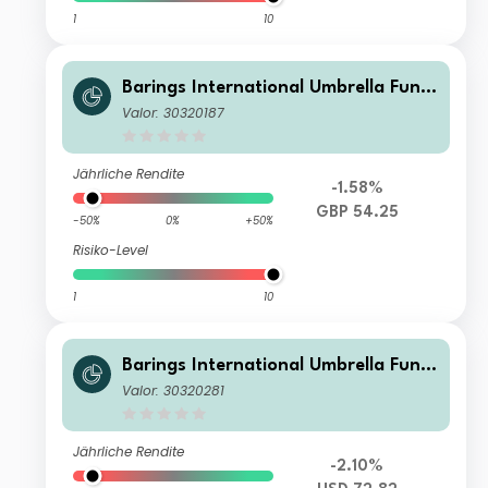
1
10
Barings International Umbrella Fund
- Barings Eastern Europe Fund I GBP
Valor: 30320187
Inc
Jährliche Rendite
-1.58%
GBP 54.25
-50%
0%
+50%
Risiko-Level
1
10
Barings International Umbrella Fund
- Barings Eastern Europe Fund I USD
Valor: 30320281
Inc
Jährliche Rendite
-2.10%