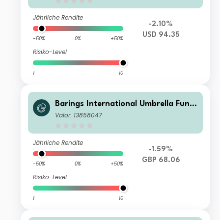
Jährliche Rendite
-2.10%
USD 94.35
-50%
0%
+50%
Risiko-Level
1
10
Barings International Umbrella Fund
- Barings Eastern Europe Fund Class
Valor: 13858047
I GBP Acc
Jährliche Rendite
-1.59%
GBP 68.06
-50%
0%
+50%
Risiko-Level
1
10