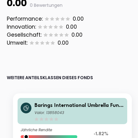
0.00
0 Bewertungen
Performance:
0.00
Innovation:
0.00
Gesellschaft:
0.00
Umwelt:
0.00
WEITERE ANTEILSKLASSEN DIESES FONDS
Barings International Umbrella Fund
- Barings Eastern Europe Fund Class
Valor: 13858043
I EUR Acc
Jährliche Rendite
-1.82%